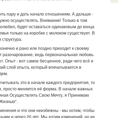
ть пару и дать начало отношениям. А дальше -
нужно осуществлять. Внимание! Только в том
н полюбил, будет оставаться одинаковым до конца
емья только на коробке с молоком существует. В
 структура.
конечно и рано или поздно приходит к своему
т разочарование, ведь первоначальная любовь
. Опыт - вот самое бесценное, ради чего всё и
кий слой опыта, который впечатывается в
дем.
учитывать это в начале каждого предприятия, то
я, просто меняется её форма. В начале важных
иная Осуществлять Свою Мечту, я Принимаю
 Жизнью".
зменения и что они неизбежны - мы хотим, чтобы
ми и через 20 лет. Мы хотим изменений, но их