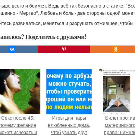
льше всего и боимся. Ведь всё так безопасно в статике. "Вс
шенно - Мертво". Любовь и боль - две стороны одной монет
йтесь развиваться, меняться и разрушать отжившее, чтобы 
авилось? Поделитесь с друзьями!
Секс после 45:
Игры для пары
Билет проти
почему желание
влюбленных дома,
материнског
может исчезать и
чтоб узнать друг
права: нижня