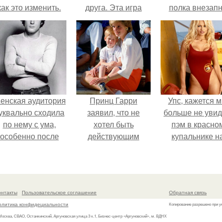
как это изменить.
друга. Эта игра
полка внезап
поможет узнать
нашла законно
истинный характер
владельца.
любого человека
енская аудитория
Принц Гарри
Упс, кажется 
уквально сходила
заявил, что не
больше не уви
по нему с ума,
хотел быть
пэм в красно
особенно после
действующим
купальнике н
выхода фильма
членом
экране.
Пираты ХХ Века".
королевской семьи,
потому что именно
эта работа "Убила
онтакты
Пользовательское соглашение
Обратная связь
его Мать" -
олитика конфидециальности
Копирование разрешено при у
принцессу Диану.
 Москва, СВАО, Останкинский, Аргуновская улица 3 к.1, Бизнес-центр «Аргуновский», м. ВДНХ