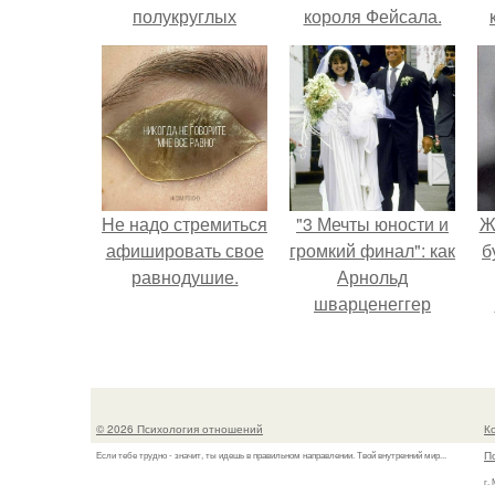
полукруглых
короля Фейсала.
скобочек в конце
предложения?
Hе надо стремиться
"3 Мечты юности и
Ж
афишировать свое
громкий финал": как
б
равнодушие.
Арнольд
шварценеггер
женился на
племяннице
"
Кеннеди.
© 2026 Психология отношений
К
П
Если тебе трудно - значит, ты идешь в правильном направлении. Твой внутренний мир...
г.