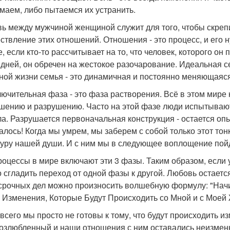
маем, либо пытаемся их устранить.
ь между мужчиной женщиной служит для того, чтобы скрепи
ствление этих отношений. Отношения - это процесс, и его 
е, если кто-то рассчитывает на то, что человек, которого о
 дней, он обречен на жестокое разочарование. Идеальная с
ной жизни семья - это динамичная и постоянно меняющаяся
лючительная фаза - это фаза растворения. Всё в этом мире 
шению и разрушению. Часто на этой фазе люди испытываю
а. Разрушается первоначальная конструкция - остается опыт
алось! Когда мы умрем, мы заберем с собой только этот тон
туру нашей души. И с ним мы в следующее воплощение пой
роцессы в мире включают эти 3 фазы. Таким образом, если 
 сгладить переход от одной фазы к другой. Любовь остаетс
срочных дел можно произносить волшебную формулу: "Нач
е Изменения, Которые Будут Происходить со Мной и с Моей
всего мы просто не готовы к тому, что будут происходить и
озлюбленный и наши отношения с ним оставались неизменны