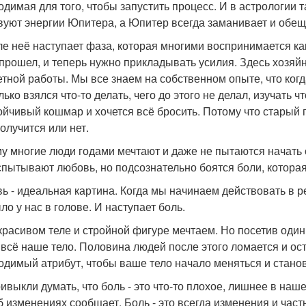
одимая для того, чтобы запустить процесс. И в астрологии 
вуют энергии Юпитера, а Юпитер всегда заманивает и обещ
ле неё наступает фаза, которая многими воспринимается ка
прошел, и теперь нужно прикладывать усилия. Здесь хозяйн
етной работы. Мы все знаем на собственном опыте, что когд
лько взялся что-то делать, чего до этого не делал, изучать 
ойчивый кошмар и хочется всё бросить. Потому что старый
получится или нет.
у многие люди годами мечтают и даже не пытаются начать 
спытывают любовь, но подсознательно боятся боли, которая 
ь - идеальная картина. Когда мы начинаем действовать в реа
ло у нас в голове. И наступает боль.
красивом теле и стройной фигуре мечтаем. Но посетив один
 всё наше тело. Половина людей после этого ломается и ост
одимый атрибут, чтобы ваше тело начало меняться и стано
ивыкли думать, что боль - это что-то плохое, лишнее в наш
б изменениях сообщает. Боль - это всегда изменения и част