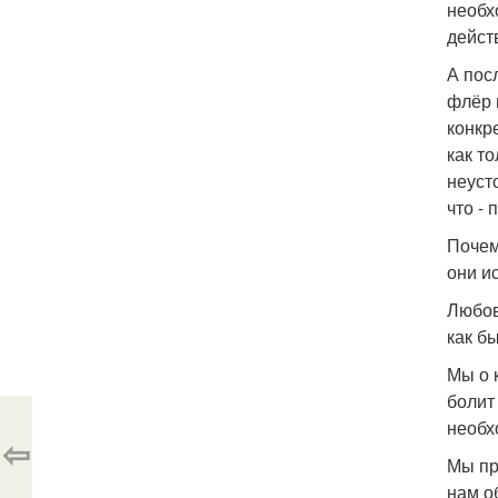
необх
дейст
А пос
флёр 
конкр
как то
неуст
что - 
Почем
они и
Любов
как бы
Мы о 
болит
необх
⇦
Мы пр
нам о