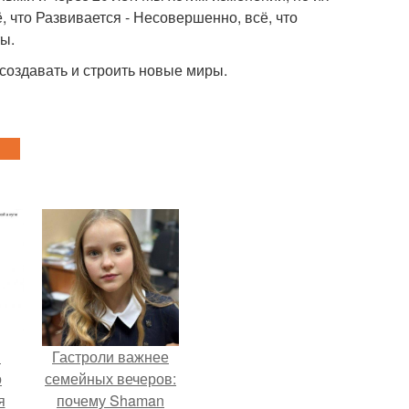
ё, что Развивается - Несовершенно, всё, что
ы.
создавать и строить новые миры.
в
Гастроли важнее
о
семейных вечеров:
я
почему Shaman