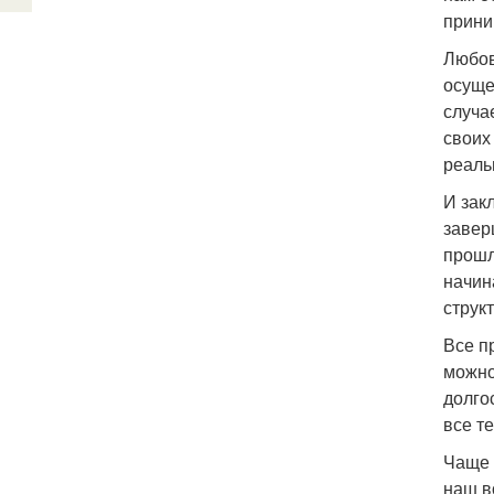
прини
Любов
осуще
случа
своих
реаль
И зак
завер
прошл
начин
струк
Все п
можно
долго
все т
Чаще 
наш в