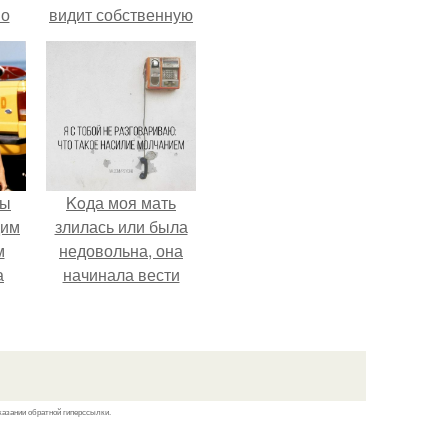
но
видит собственную
го
дочь чаще на
экране, чем
вживую.
мы
Koда моя мать
дим
злилась или была
м
недовольна, она
а
начинала вести
себя так, будто
меня просто нет.
казании обратной гиперссылки.