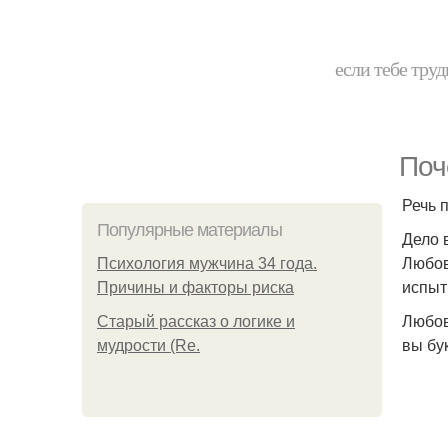
если тебе труд
Поч
Речь 
Популярные материалы
Дело 
Любов
Психология мужчина 34 года.
испыт
Причины и факторы риска
Любов
Старый рассказ о логике и
вы бу
мудрости (Re.