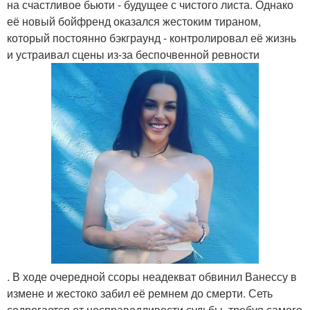
на счастливое бьюти - будущее с чистого листа. Однако
её новый бойфренд оказался жестоким тираном,
который постоянно бэкграунд - контролировал её жизнь
и устраивал сцены из-за беспочвенной ревности
. В ходе очередной ссоры неадекват обвинил Ванессу в
измене и жестоко забил её ремнем до смерти. Сеть
содрогается от несправедливости судьбы, требуя самого