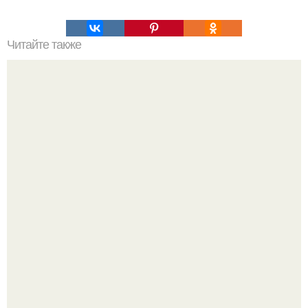
Читайте также
Мудрые советы на все случаи жизни.
Легенда тяжелой атлетики: феноменальные рекорды