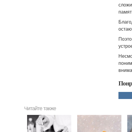
сложи
памят
Благо
остаю
Поэто
устро
Несмо
поним
внима
Понр
Читайте также