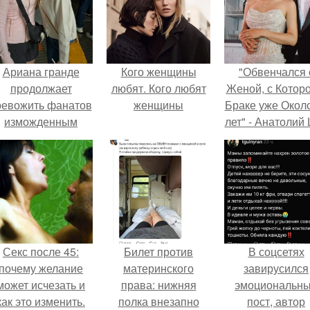
Ариана гранде
Кого женщины
"Обвенчался 
продолжает
любят. Кого любят
Женой, с Которо
ревожить фанатов
женщины
Браке уже Окол
изможденным
лет" - Анатолий
Видом.
удивил
поклонников
"тайной свадьбо
Секс после 45:
Билет против
В соцсетях
почему желание
материнского
завирусился
может исчезать и
права: нижняя
эмоциональн
как это изменить.
полка внезапно
пост, автор