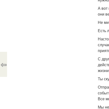
А вот
они в
Не ми
Есть 
Насто
случа
прият
С дру
⇦
дейст
жизни
Ты ск
Отпра
событ
Все м
Мы не