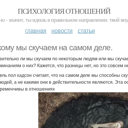
ПСИХОЛОГИЯ ОТНОШЕНИЙ
но - значит, ты идешь в правильном направлении. твой вн
главная
новости
статьи
кому мы скучаем на самом деле.
вительно ли мы скучаем по некоторым людям или мы скучае
минаниям о них? Кажется, что разницы нет, но это совсем не
ель пол хадсон считает, что на самом деле мы способны ск
людей, а не какими они в действительности являются. Эта 
еременчивы в отношениях