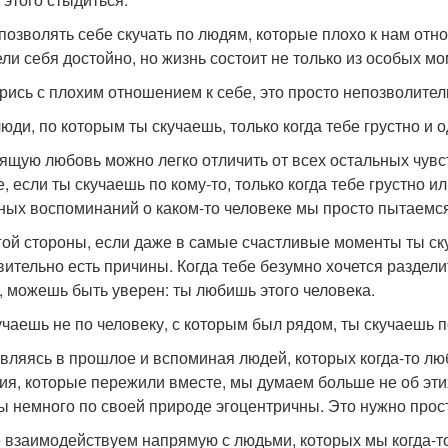
 позволять себе скучать по людям, которые плохо к нам отн
ели себя достойно, но жизнь состоит не только из особых м
рись с плохим отношением к себе, это просто непозволител
люди, по которым ты скучаешь, только когда тебе грустно и о
ящую любовь можно легко отличить от всех остальных чувст
е, если ты скучаешь по кому-то, только когда тебе грустно и
ных воспоминаний о каком-то человеке мы просто пытаемся
гой стороны, если даже в самые счастливые моменты ты ску
вительно есть причины. Когда тебе безумно хочется раздел
, можешь быть уверен: ты любишь этого человека.
учаешь не по человеку, с которым был рядом, ты скучаешь п
вляясь в прошлое и вспоминая людей, которых когда-то люб
ия, которые пережили вместе, мы думаем больше не об этих
ы немного по своей природе эгоцентричны. Это нужно прост
 взаимодействуем напрямую с людьми, которых мы когда-то 