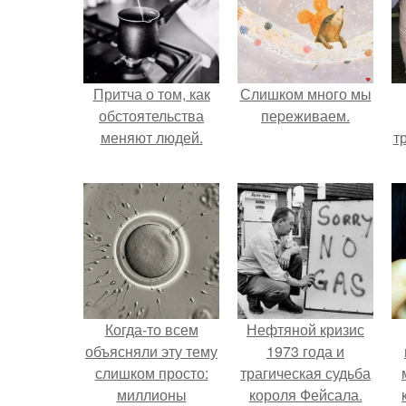
Притча о том, как
Слишком много мы
обстоятельства
пеpеживаем.
меняют людей.
т
Когда-то всем
Нефтяной кризис
объясняли эту тему
1973 года и
слишком просто:
трагическая судьба
миллионы
короля Фейсала.