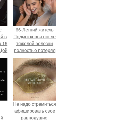
с
66-Летний житель
й в
Подмосковья после
о 15
тяжёлой болезни
 Цой
полностью потерял
потенцию, но
решил
й".
восстановить
интимную жизнь с
молодой супругой,
пишут СМИ.
Hе надо стремиться
афишировать свое
ый
равнодушие.