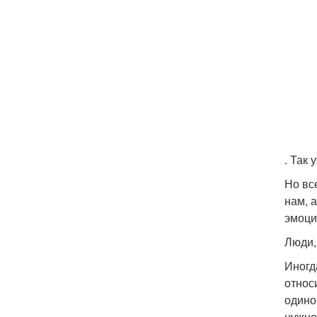
. Так
Но вс
нам, 
эмоци
Люди,
Иногд
относ
одино
нужно