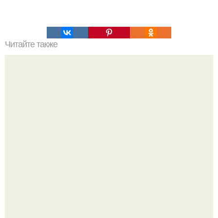
Читайте также
Что означают скобки в переписке с девушкой. Что
означает несколько полукруглых скобочек в конце
предложения?