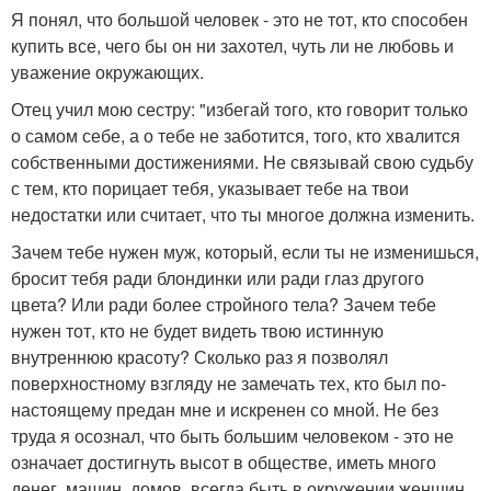
Я понял, что большой человек - это не тот, кто способен
купить все, чего бы он ни захотел, чуть ли не любовь и
уважение окружающих.
Отец учил мою сестру: "избегай того, кто говорит только
о самом себе, а о тебе не заботится, того, кто хвалится
собственными достижениями. Не связывай свою судьбу
с тем, кто порицает тебя, указывает тебе на твои
недостатки или считает, что ты многое должна изменить.
Зачем тебе нужен муж, который, если ты не изменишься,
бросит тебя ради блондинки или ради глаз другого
цвета? Или ради более стройного тела? Зачем тебе
нужен тот, кто не будет видеть твою истинную
внутреннюю красоту? Сколько раз я позволял
поверхностному взгляду не замечать тех, кто был по-
настоящему предан мне и искренен со мной. Не без
труда я осознал, что быть большим человеком - это не
означает достигнуть высот в обществе, иметь много
денег, машин, домов, всегда быть в окружении женщин