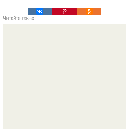
Читайте также
9 фраз, которые нельзя говорить клиентам по телефону.
"Я Годами Пряталась на Пляже": похудевшая невестка