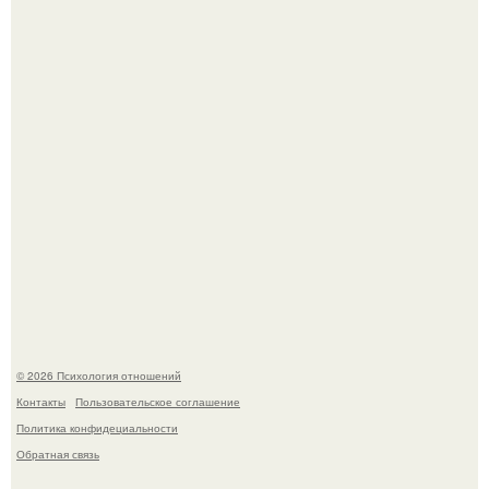
Hе надо стремиться афишировать свое равнодушие.
Чего мы на самом деле хотим?
© 2026 Психология отношений
Контакты
Пользовательское соглашение
Политика конфидециальности
Обратная связь