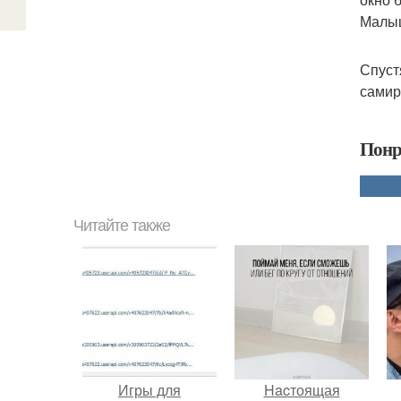
Малыш
Спуст
самир
Понр
Читайте также
Игры для
Hacтоящая