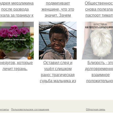
ндрея мерзликина
подмигивает
Общественнос
после развода
женщине, что это
снова полезла
ехала за границу к
значит. Зачем
паспорт тимат
овому избраннику
мужчина мне
оставив детей.
подмигнул?
 недугов, которые
Оставил след и
Близocть - эт
лечит герань.
ушёл слишком
долговременн
рано: трагическая
взаимное
судьба мальчика из
положительно
фильма
эмоциональн
"Максимка".
вовлечение,
взаимодействи
онтакты
Пользовательское соглашение
Обратная связь