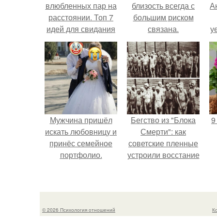
влюбленных пар на
близость всегда с
А
расстоянии. Топ 7
большим риском
идей для свидания
связана.
у
на расстоянии
н
Мужчина пришёл
Бегство из "Блока
9
искать любовницу и
Смерти": как
принёс семейное
советские пленные
портфолио.
устроили восстание
в концлагере.
© 2026 Психология отношений
К