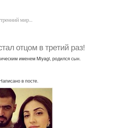
утренний мир...
тал отцом в третий раз!
ническим именем Miyagi, родился сын.
 Написано в посте.