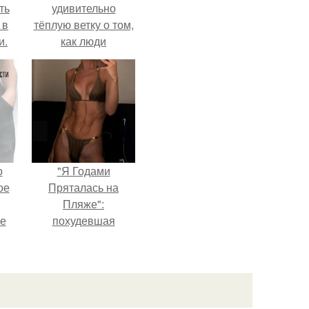
ть
удивительно
 в
тёплую ветку о том,
и.
как люди
адаптируются к
новым реалиям.
о
"Я Годами
ое
Пряталась на
Пляже":
е
похудевшая
ое
невестка Валерии
показала фигуру в
е.
откровенном
купальнике.