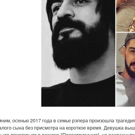
ним, осенью 2017 года в семье рэпера произошла трагедия
алого сына без присмотра на короткое время. Девушка вышл
было приоткрыто в режиме "Проветривания", но распахнулось