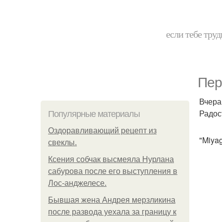
если тебе труд
Пер
Вчера
Радос
Популярные материалы
Оздоравливающий рецепт из
"Miyag
свеклы.
Ксения собчак высмеяла Нурлана
сабурова после его выступления в
Лос-анджелесе.
Бывшая жена Андрея мерзликина
после развода уехала за границу к