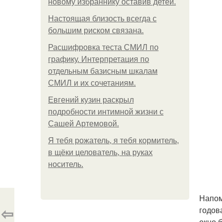
новому избраннику оставив детей.
Hacтоящая близость всегда с
большим риском связана.
Расшифровка теста СМИЛ по
графику. Интерпретация по
отдельным базисным шкалам
СМИЛ и их сочетаниям.
Евгений кузин раскрыл
подробности интимной жизни с
Сашей Артемовой.
Я тебя рожатель, я тебя кормитель,
в щёки целователь, на руках
носитель.
Напом
⇦
годов
окно 