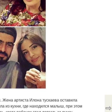
. Жена артиста Илона тускаева оставила
⇨
а из кухни, где находился малыш, при этом
, когда ребенок стал дергать за ручку.