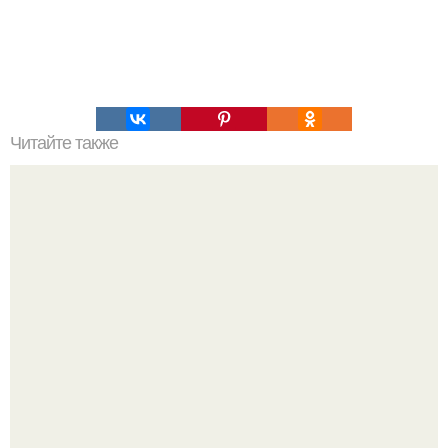
Читайте также
Игры для влюбленных пар на расстоянии. Топ 7 идей
для свидания на расстоянии