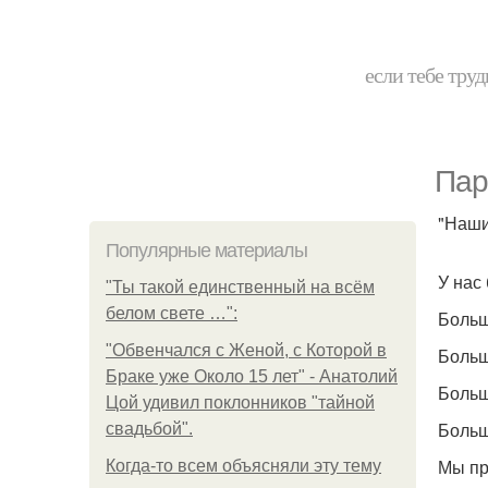
если тебе труд
Пар
"Наши
Популярные материалы
У нас
"Ты такой единственный на всём
белом свете …":
Больш
"Обвенчался с Женой, с Которой в
Больш
Браке уже Около 15 лет" - Анатолий
Больш
Цой удивил поклонников "тайной
Больш
свадьбой".
Мы пр
Когда-то всем объясняли эту тему