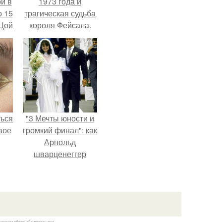
й в
1973 года и
о 15
трагическая судьба
 Цой
короля Фейсала.
й".
ться
"3 Мечты юности и
вое
громкий финал": как
Арнольд
шварценеггер
женился на
племяннице
Кеннеди.
казании обратной гиперссылки.