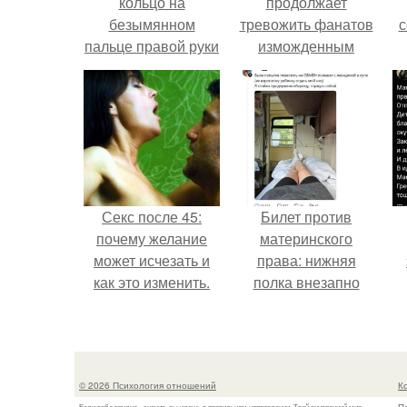
кольцо на
продолжает
безымянном
тревожить фанатов
с
пальце правой руки
изможденным
незамужней
Видом.
девушке
ж
Секс после 45:
Билет против
почему желание
материнского
может исчезать и
права: нижняя
как это изменить.
полка внезапно
нашла законного
к
владельца.
м
© 2026 Психология отношений
К
Если тебе трудно - значит, ты идешь в правильном направлении. Твой внутренний мир...