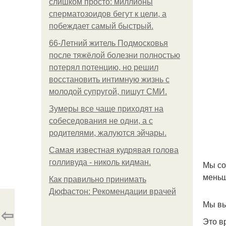
слишком просто: миллионы
сперматозоидов бегут к цели, а
побеждает самый быстрый.
66-Летний житель Подмосковья
после тяжёлой болезни полностью
потерял потенцию, но решил
восстановить интимную жизнь с
молодой супругой, пишут СМИ.
Зумеры все чаще приходят на
собеседования не одни, а с
родителями, жалуются эйчары.
Самая известная кудрявая голова
голливуда - николь кидман.
Мы со
меньш
Как правильно принимать
Дюфастон: Рекомендации врачей
Мы вы
⇦
Это в