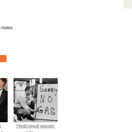
й-лама.
с
Нефтяной кризис