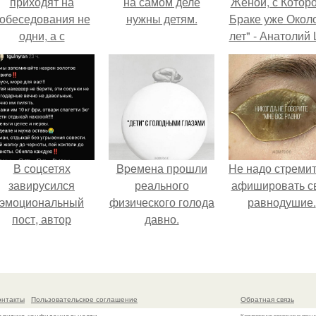
приходят на
на самом деле
Женой, с Которо
обеседования не
нужны детям.
Браке уже Окол
одни, а с
лет" - Анатолий
родителями,
удивил
алуются эйчары.
поклонников
"тайной свадьбо
В соцсетях
Bpeмена прошли
Hе надо стреми
завирусился
реального
афишировать с
эмоциональный
физического голода
равнодушие.
пост, автор
давно.
оторого призвала
атерей отдыхать
без детей и не
испытывать
онтакты
Пользовательское соглашение
Обратная связь
чувство вины.
Копирование разрешено при у