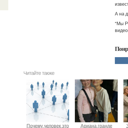
извес
А на 
"Мы Р
видео
Понр
Читайте также
Почему человек это
Ариана гранде