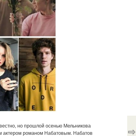
звестно, но прошлой осенью Мельникова
⇨
им актером романом Набатовым. Набатов