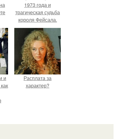
на
1973 года и
ете
трагическая судьба
короля Фейсала.
и и
Расплата за
 как
характер?
р