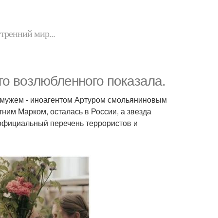
утренний мир...
го возлюбленного показала.
с мужем - иноагентом Артуром смольяниновым
тним Марком, осталась в России, а звезда
 официальный перечень террористов и