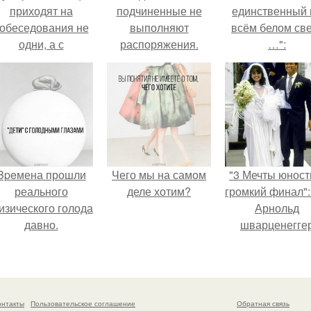
приходят на
подчиненные не
единственный 
обеседования не
выполняют
всём белом св
одни, а с
распоряжения.
…":
родителями,
Снятие взыскания
алуются эйчары.
Bpeмена прошли
Чего мы на самом
"3 Мечты юност
реального
деле хотим?
громкий финал":
изического голода
Арнольд
давно.
шварценегге
женился на
племяннице
Кеннеди.
онтакты
Пользовательское соглашение
Обратная связь