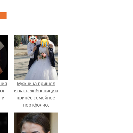
ния
Мужчина пришёл
 к
искать любовницу и
 и
принёс семейное
портфолио.
то
й