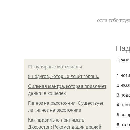
если тебе труд
Пад
Техни
Популярные материалы
1 ног
9 недугов, которые лечит герань.
2 нак
Сильная мантра, которая привлечет
деньги в кошелек.
3 под
Гипноз на расстоянии. Существует
4 пло
ли гипноз на расстоянии
5 вып
Как правильно принимать
6 гол
Дюфастон: Рекомендации врачей