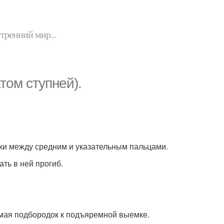
утренний мир...
том ступней).
тки между средним и указательным пальцами.
ать в ней прогиб.
имая подбородок к подъяремной выемке.