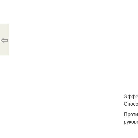
⇦
Эффек
Спосо
Проти
руков