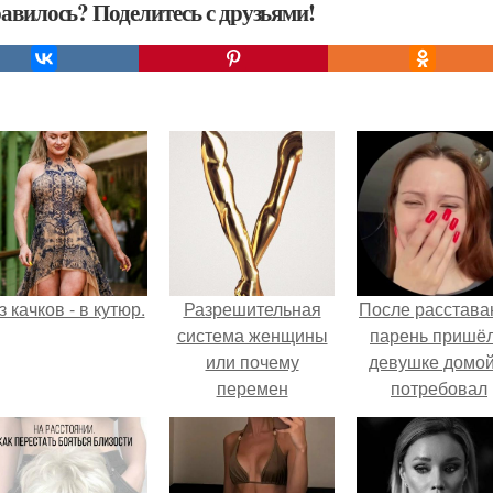
авилось? Поделитесь с друзьями!
з качков - в кутюр.
Разрешительная
После расстава
система женщины
парень пришёл
или почему
девушке домой
перемен
потребовал
приходится ждать
вернуть всё, ч
так долго?
когда-либо е
дарил.