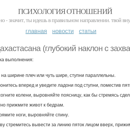
ПСИХОЛОГИЯ ОТНОШЕНИЙ
но - значит, ты идешь в правильном направлении. твой вн
главная
новости
статьи
ахастасана (глубокий наклон с захва
ка выполнения:
и на ширине плеч или чуть шире, ступни параллельны.
лонитесь вперед и уведите ладони под ступни, поместив пя
согните колени, выровняйте поясницу, как бы стремясь сдел
тно прижмите живот к бедрам.
рямите ноги, выровняйте спину.
ову стремитесь вывести за линию пяток лицом вверх, приж