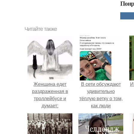
Понр
Читайте также
Женщина едет
В cети обсуждают
И
раздраженная в
удивительно
троллейбусе и
тёплую ветку о том,
думает:
как люди
адаптируются к
новым реалиям.