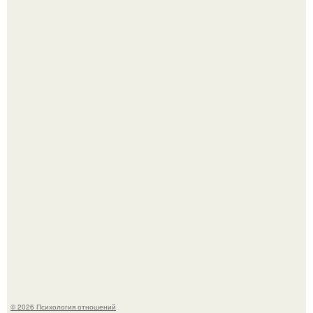
Hе надо стремиться афишировать свое равнодушие.
Расплата за характер?
© 2026 Психология отношений