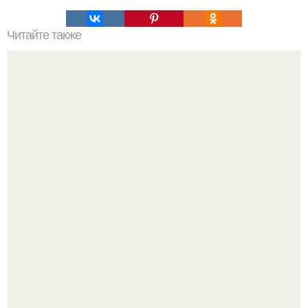
Читайте также
Эффективные методы борьбы со стрессом.
Напоминалка: привычка замечать хорошее даже в