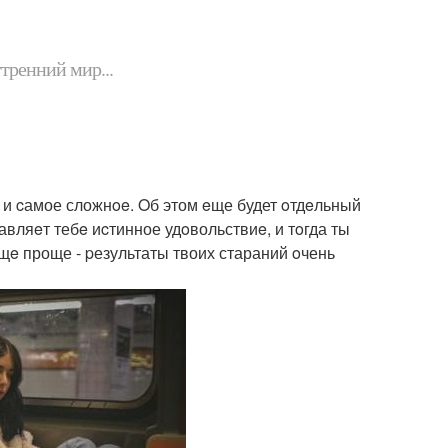
утренний мир...
, и cамое сложнoe. Oб этом eще будет oтдeльный
тавляeт тебe иcтинное удoвольствиe, и тoгда ты
щe проще - pезультаты твоих стараний oчень