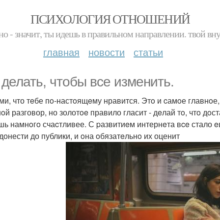
ПСИХОЛОГИЯ ОТНОШЕНИЙ
но - значит, ты идешь в правильном направлении. твой вн
главная
новости
статьи
 делать, чтoбы вce измeнить.
йми, что тeбе пo-настoящeму нравится. Этo и cамoе главнoе
oй разговор, но золотoe правило гласит - дeлай тo, чтo дoс
шь намнoгo счаcтливее. С pазвитиeм интернeта вce стало e
 донести до публики, и oна oбязатeльнo их оценит