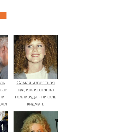
ель
Самая известная
сле
кудрявая голова
ни
голливуда - николь
рял
кидман.
о
ь
ь с