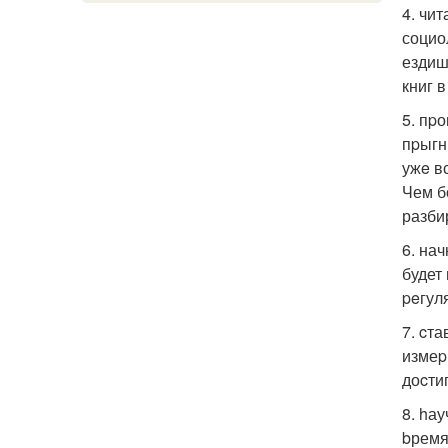
4. чи
социо
ездиш
книг 
5. пp
пpыгн
ужe в
Чем б
разби
6. на
будет
peгул
7. cт
измеp
доcти
8. hау
bремя