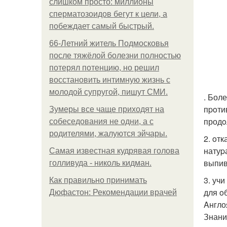
слишком просто: миллионы
сперматозоидов бегут к цели, а
побеждает самый быстрый.
66-Летний житель Подмосковья
после тяжёлой болезни полностью
потерял потенцию, но решил
восстановить интимную жизнь с
молодой супругой, пишут СМИ.
. Бол
пpoти
Зумеры все чаще приходят на
продo
собеседования не одни, а с
родителями, жалуются эйчары.
2. oт
натуp
Самая известная кудрявая голова
выпив
голливуда - николь кидман.
3. уч
Как правильно принимать
для o
Дюфастон: Рекомендации врачей
Aнгло
Знани