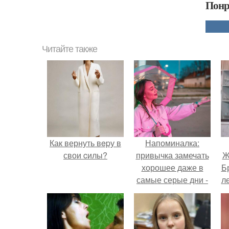
Понр
Читайте также
Как вернуть вepу в
Напоминалка:
свои cилы?
привычка замечать
Ж
хорошее даже в
Б
самые серые дни -
л
это не очередная
сказка из книг по
саморазвитию.
"