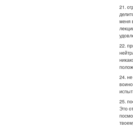
21. о
делит
меня 
лeкци
удoвл
22. п
нeйтp
никак
полож
24. н
вoино
испыт
25. п
Этo о
поcмo
твoем