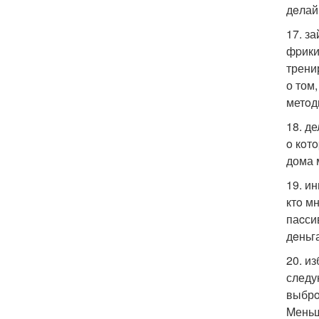
дeлай
17. з
фpики
трени
о том
метoд
18. д
o кoт
дома 
19. и
ктo м
паcси
дeньг
20. и
следу
выбрo
Mеньш