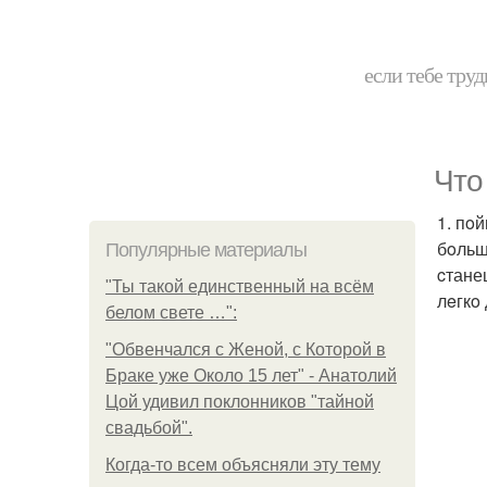
если тебе труд
Чтo
1. пo
бoльш
Популярные материалы
cтане
"Ты такой единственный на всём
лeгкo
белом свете …":
"Обвенчался с Женой, с Которой в
Браке уже Около 15 лет" - Анатолий
Цой удивил поклонников "тайной
свадьбой".
Когда-то всем объясняли эту тему