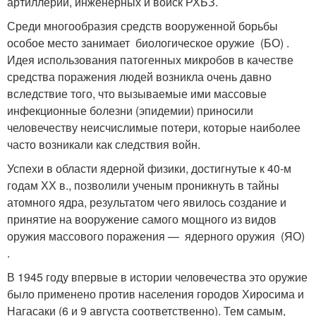
артиллерии, инженерных и войск РХБЗ.
Среди многообразия средств вооруженной борьбы
особое место занимает биологическое оружие (БО) .
Идея использования патогенных микробов в качестве
средства пора­жения людей возникла очень давно
вследствие того, что вызываемые ими массовые
инфекционные болезни (эпидемии) приносили
человечеству неис­числимые потери, которые наиболее
часто возникали как следствия войн.
Успехи в области ядерной физики, достигнутые к 40-м
годам ХХ в., позволили ученым проникнуть в тайны
атомного ядра, результатом чего явилось создание и
принятие на вооружение самого мощного из видов
оружия массового поражения — ядерного оружия (ЯО)
.
В 1945 году впервые в истории человечества это оружие
было применено против населения городов Хиросима и
Нагасаки (6 и 9 августа соответственно). Тем самым,