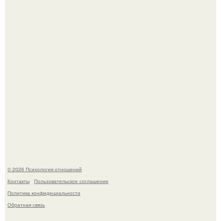
"3 Мечты юности и громкий финал": как Арнольд
шварценеггер женился на племяннице Кеннеди.
Расплата за характер?
© 2026 Психология отношений
Контакты
Пользовательское соглашение
Политика конфидециальности
Обратная связь