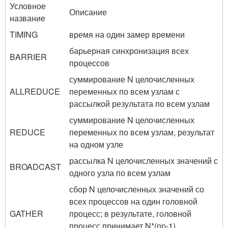
Условное
Описание
название
TIMING
время на один замер времени
барьерная синхронизация всех
BARRIER
процессов
суммирование N целочисленных
ALLREDUCE
переменных по всем узлам с
рассылкой результата по всем узлам
суммирование N целочисленных
REDUCE
переменных по всем узлам, результат
на одном узле
рассылка N целочисленных значений с
BROADCAST
одного узла по всем узлам
сбор N целочисленных значений со
всех процессов на один головной
GATHER
процесс; в результате, головной
процесс принимает N*(np-1)