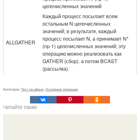
целочисленных значений
Каждый процесс посылает всем
остальным N целочисленных
значений; в результате, каждый
процесс посылает N, а принимает N*
ALLGATHER
(np-1) целочисленных значений; эту
операцию можно реализовать как
GATHER (сбор). а потом BCAST
(рассылка).
Категории:
Тест на айкью
,
Основные операции
Читайте также