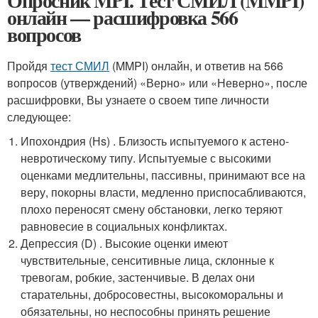
Опросник MPI. Тест СМИЛ (MMPI)
онлайн — расшифровка 566
вопросов
Пройдя
тест СМИЛ
(MMPI) онлайн, и ответив на 566
вопросов (утверждений) «Верно» или «Неверно», после
расшифровки, Вы узнаете о своем типе личности
следующее:
Ипохондрия (Нs) . Близость испытуемого к астено-
невротическому типу. Испытуемые с высокими
оценками медлительны, пассивны, принимают все на
веру, покорны власти, медленно приспосабливаются,
плохо переносят смену обстановки, легко теряют
равновесие в социальных конфликтах.
Депрессия (D) . Высокие оценки имеют
чувствительные, сенситивные лица, склонные к
тревогам, робкие, застенчивые. В делах они
старательны, добросовестны, высокоморальны и
обязательны, но неспособны принять решение