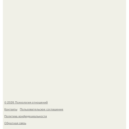
Чего мы на самом деле хотим?
Расплата за характер?
© 2026 Психология отношений
Контакты
Пользовательское соглашение
Политика конфидециальности
Обратная связь