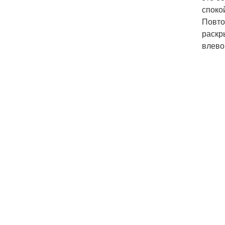
споко
Повто
раскр
влево