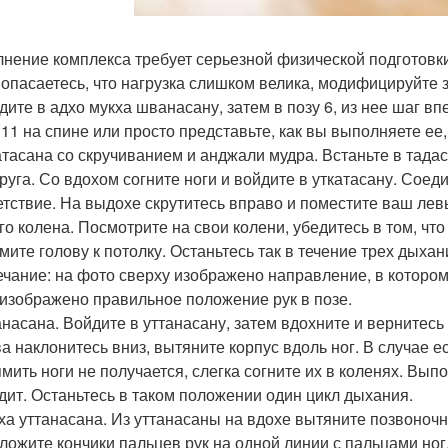
нение комплекса требует серьезной физической подготовки
 опасаетесь, что нагрузка слишком велика, модифицируйте за
дите в адхо мукха шванасану, затем в позу 6, из нее шаг вп
 11 на спине или просто представьте, как вы выполняете ее
катасана со скручиванием и анджали мудра. Встаньте в тадас
друга. Со вдохом согните ноги и войдите в уткатасану. Сое
етствие. На выдохе скрутитесь вправо и поместите ваш ле
го колена. Посмотрите на свои колени, убедитесь в том, что
мите голову к потолку. Останьтесь так в течение трех дыхан
чание: на фото сверху изображено направление, в котором
 изображено правильное положение рук в позе.
танасана. Войдите в уттанасану, затем вдохните и вернитесь
ва наклонитесь вниз, вытяните корпус вдоль ног. В случае 
мить ноги не получается, слегка согните их в коленях. Вып
дит. Останьтесь в таком положении один цикл дыхания.
дха уттанасана. Из уттанасаны на вдохе вытяните позвоноч
ложите кончики пальцев рук на одной линии с пальцами ног.