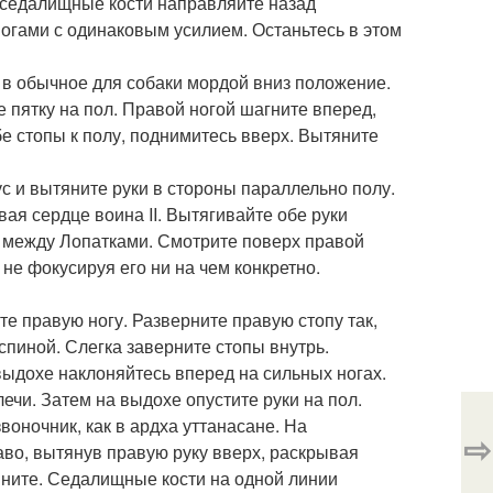
е седалищные кости направляйте назад
ногами с одинаковым усилием. Останьтесь в этом
у в обычное для собаки мордой вниз положение.
 пятку на пол. Правой ногой шагните вперед,
е стопы к полу, поднимитесь вверх. Вытяните
ус и вытяните руки в стороны параллельно полу.
вая сердце воина II. Вытягивайте обе руки
, между Лопатками. Смотрите поверх правой
 не фокусируя его ни на чем конкретно.
те правую ногу. Разверните правую стопу так,
спиной. Слегка заверните стопы внутрь.
 выдохе наклоняйтесь вперед на сильных ногах.
лечи. Затем на выдохе опустите руки на пол.
воночник, как в ардха уттанасане. На
⇨
во, вытянув правую руку вверх, раскрывая
яните. Седалищные кости на одной линии