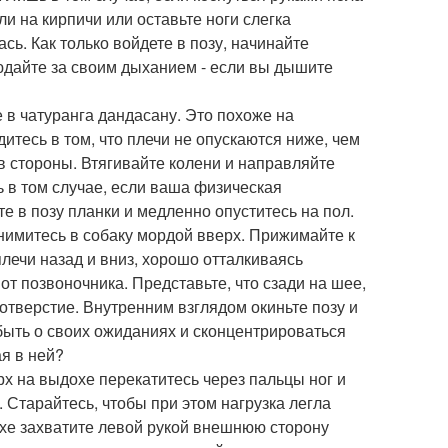
ли на кирпичи или оставьте ноги слегка
сь. Как только войдете в позу, начинайте
юдайте за своим дыханием - если вы дышите
 в чатуранга дандасану. Это похоже на
тесь в том, что плечи не опускаются ниже, чем
 в стороны. Втягивайте колени и направляйте
ь в том случае, если ваша физическая
те в позу планки и медленно опуститесь на пол.
нимитесь в собаку мордой вверх. Прижимайте к
плечи назад и вниз, хорошо отталкиваясь
т позвоночника. Представьте, что сзади на шее,
отверстие. Внутренним взглядом окиньте позу и
абыть о своих ожиданиях и сконцентрироваться
я в ней?
рх на выдохе перекатитесь через пальцы ног и
 Старайтесь, чтобы при этом нагрузка легла
хе захватите левой рукой внешнюю сторону