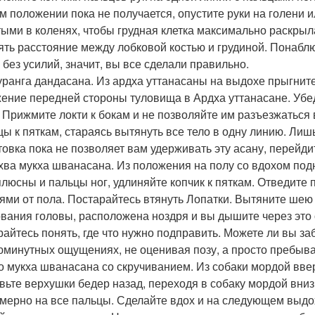
ом положении пока не получается, опустите руки на голени и
тыми в коленях, чтобы грудная клетка максимально раскрыла
ять расстояние между лобковой костью и грудиной. Понабл
, без усилий, значит, вы все сделали правильно.
туранга дандасана. Из ардха уттанасаны на выдохе прыгните
ение передней стороны туловища в Ардха уттанасане. Убеди
. Прижмите локти к бокам и не позволяйте им разъезжаться
цы к пяткам, стараясь вытянуть все тело в одну линию. Лиш
товка пока не позволяет вам удерживать эту асану, перейди
дхва мукха шванасана. Из положения на полу со вдохом под
плюсны и пальцы ног, удлиняйте копчик к пяткам. Отведите 
ями от пола. Постарайтесь втянуть Лопатки. Вытяните шею о
ования головы, расположена ноздря и вы дышите через это 
райтесь понять, где что нужно подправить. Можете ли вы з
юминутных ощущениях, не оценивая позу, а просто пребыва
хо мукха шванасана со скручиванием. Из собаки мордой вве
вьте верхушки бедер назад, переходя в собаку мордой вниз.
мерно на все пальцы. Сделайте вдох и на следующем выдо