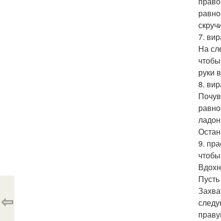
право
равно
скруч
7. ви
На сл
чтобы
руки 
8. ви
Почув
равно
ладон
Остан
9. пр
чтобы
Вдохн
Пусть
Захва
⇦
следу
праву