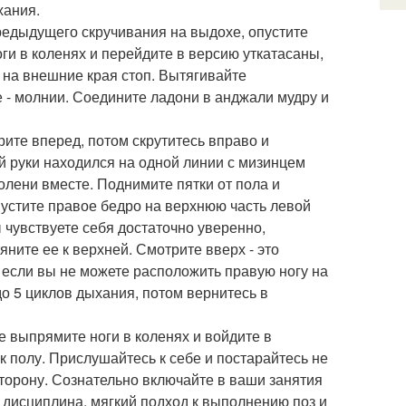
хания.
редыдущего скручивания на выдохе, опустите
оги в коленях и перейдите в версию уткатасаны,
а на внешние края стоп. Вытягивайте
е - молнии. Соедините ладони в анджали мудру и
ите вперед, потом скрутитесь вправо и
ой руки находился на одной линии с мизинцем
Колени вместе. Поднимите пятки от пола и
пустите правое бедро на верхнюю часть левой
ы чувствуете себя достаточно уверенно,
ните ее к верхней. Смотрите вверх - это
 если вы не можете расположить правую ногу на
 до 5 циклов дыхания, потом вернитесь в
е выпрямите ноги в коленях и войдите в
к полу. Прислушайтесь к себе и постарайтесь не
сторону. Сознательно включайте в ваши занятия
я дисциплина, мягкий подход к выполнению поз и