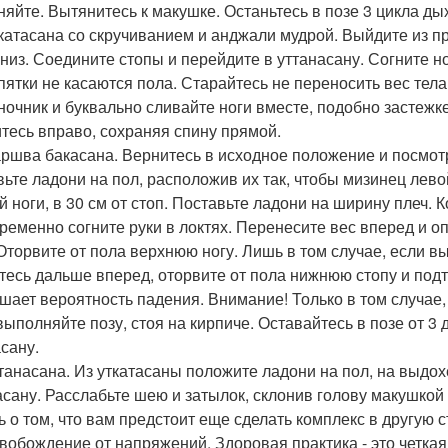
няйте. Вытянитесь к макушке. Останьтесь в позе 3 цикла ды
ткатасана со скручиванием и анджали мудрой. Выйдите из п
вниз. Соедините стопы и перейдите в уттанасану. Согните н
 пятки не касаются пола. Старайтесь не переносить вес тел
ночник и буквально сливайте ноги вместе, подобно застежк
итесь вправо, сохраняя спину прямой.
аршва бакасана. Вернитесь в исходное положение и посмотр
вьте ладони на пол, расположив их так, чтобы мизинец лев
й ноги, в 30 см от стоп. Поставьте ладони на ширину плеч. 
ременно согните руки в локтях. Перенесите вес вперед и о
 Оторвите от пола верхнюю ногу. Лишь в том случае, если в
тесь дальше вперед, оторвите от пола нижнюю стопу и подтя
шает вероятность падения. Внимание! Только в том случае,
 выполняйте позу, стоя на кирпиче. Оставайтесь в позе от 3
асану.
ттанасана. Из уткатасаны положите ладони на пол, на выдох
асану. Расслабьте шею и затылок, склонив голову макушкой 
ь о том, что вам предстоит еще сделать комплекс в другую 
свобождение от напряжений. Здоровая практика - это четка