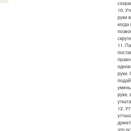
сохра
10. У
руки 
когда
позво
скрут
11. П
поста
право
однов
руки.
подай
умень
руке,
уткат
12. У
уттан
думат
это о