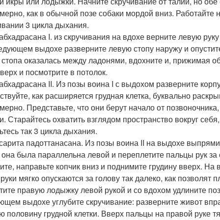
й икры или лодыжки. Начните скручивание от талии, но об
мерно, как в обычной позе собаки мордой вниз. Работайте 
ивании 3 цикла дыхания.
рабхадрасана I. из скручивания на вдохе верните левую рук
едующем выдохе разверните левую стопу наружу и опустите
 стопа оказалась между ладонями, вдохните и, прижимая об
вверх и посмотрите в потолок.
рабхадрасана II. Из позы воина I с выдохом разверните корп
ствуйте, как расширяется грудная клетка, буквально раскры
мерно. Представьте, что они берут начало от позвоночника
и. Старайтесь охватить взглядом пространство вокруг себя,
ьтесь так 3 цикла дыхания.
асарита падоттанасана. Из позы воина II на выдохе выпрями
 она была параллельна левой и переплетите пальцы рук за 
ите, направьте копчик вниз и поднимите грудину вверх. На
 руки мягко опускаются за голову так далеко, как позволят п
тите правую лодыжку левой рукой и со вдохом удлините поз
ющем выдохе углубите скручивание: разверните живот впра
ю половину грудной клетки. Вверх пальцы на правой руке т