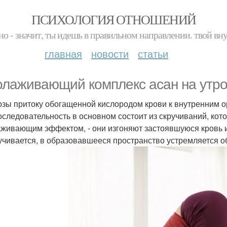
ПСИХОЛОГИЯ ОТНОШЕНИЙ
но - значит, ты идешь в правильном направлении. твой вн
главная
новости
статьи
лаживающий комплекс асан на утро
озы притоку обогащенной кислородом крови к внутренним о
оследовательность в основном состоит из скручиваний, 
живающим эффектом, - они изгоняют застоявшуюся кровь из
учивается, в образовавшееся пространство устремляется о