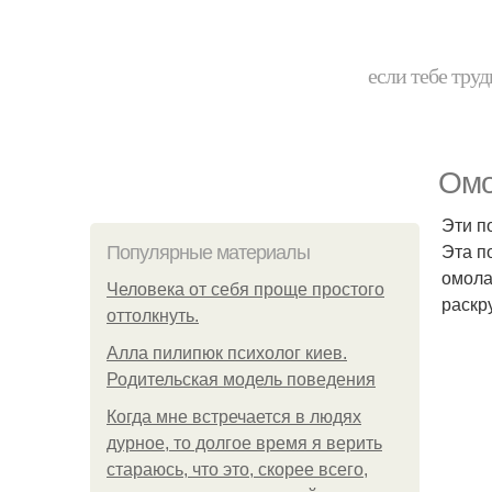
если тебе труд
Омо
Эти п
Эта п
Популярные материалы
омола
Человека от себя проще простого
раскр
оттолкнуть.
Алла пилипюк психолог киев.
Родительская модель поведения
Когда мне встречается в людях
дурное, то долгое время я верить
стараюсь, что это, скорее всего,