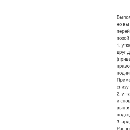
Выпол
но вы
перей
позой
1. ут
друг 
(прив
право
подни
Приме
снизу
2. ут
и сно
выпря
подхо
3. ар
Распо