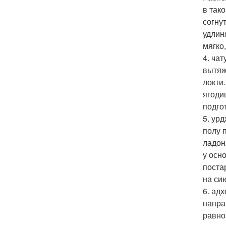
в так
согну
удлин
мягко
4. ча
вытяж
локти
ягоди
подго
5. ур
полу 
ладон
у осн
поста
на си
6. ад
напра
равно