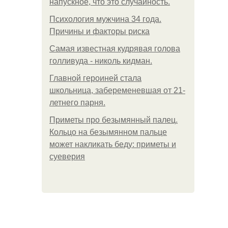
напускное, что это случайность.
Психология мужчина 34 года.
Причины и факторы риска
Самая известная кудрявая голова
голливуда - николь кидман.
Главной героиней стала
школьница, забеременевшая от 21-
летнего парня.
Приметы про безымянный палец.
Кольцо на безымянном пальце
может накликать беду: приметы и
суеверия