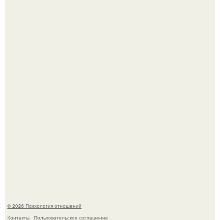
"3 Мечты юности и громкий финал": как Арнольд
шварценеггер женился на племяннице Кеннеди.
Одиноким россиянкам предложили сделать пятницу
выходным днём ради знакомств и повышения
демографии.
© 2026 Психология отношений
Контакты
Пользовательское соглашение