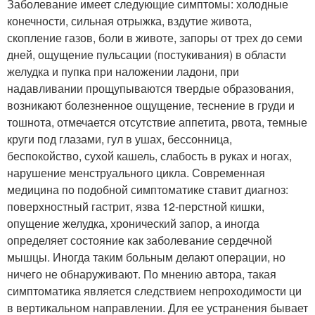
Заболевание имеет следующие симптомы: холодные
конечности, сильная отрыжка, вздутие живота,
скопление газов, боли в животе, запоры от трех до семи
дней, ощущение пульсации (постукивания) в области
желудка и пупка при наложении ладони, при
надавливании прощупываются твердые образования,
возникают болезненное ощущение, теснение в груди и
тошнота, отмечается отсутствие аппетита, рвота, темные
круги под глазами, гул в ушах, бессонница,
беспокойство, сухой кашель, слабость в руках и ногах,
нарушение менструального цикла. Современная
медицина по подобной симптоматике ставит диагноз:
поверхностный гастрит, язва 12-перстной кишки,
опущение желудка, хронический запор, а иногда
определяет состояние как заболевание сердечной
мышцы. Иногда таким больным делают операции, но
ничего не обнаруживают. По мнению автора, такая
симптоматика является следствием непроходимости ци
в вертикальном направлении. Для ее устранения бывает