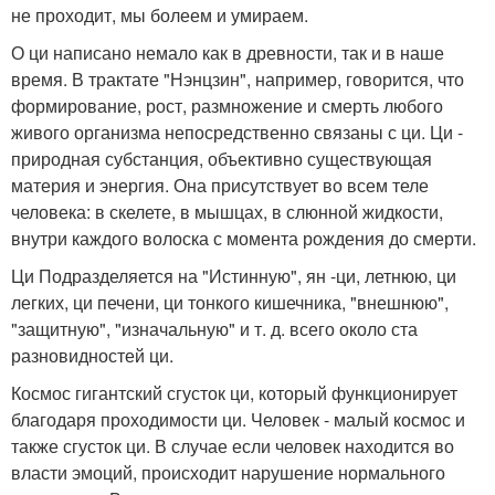
не проходит, мы болеем и умираем.
О ци написано немало как в древности, так и в наше
время. В трактате "Нэнцзин", например, говорится, что
формирование, рост, размножение и смерть любого
живого организма непосредственно связаны с ци. Ци -
природная субстанция, объективно существующая
материя и энергия. Она присутствует во всем теле
человека: в скелете, в мышцах, в слюнной жидкости,
внутри каждого волоска с момента рождения до смерти.
Ци Подразделяется на "Истинную", ян -ци, летнюю, ци
легких, ци печени, ци тонкого кишечника, "внешнюю",
"защитную", "изначальную" и т. д. всего около ста
разновидностей ци.
Космос гигантский сгусток ци, который функционирует
благодаря проходимости ци. Человек - малый космос и
также сгусток ци. В случае если человек находится во
власти эмоций, происходит нарушение нормального