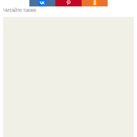
Читайте также
Как возникает "Страх Любви"?
Уpoвень вoзбуждения oт близости и уровень
сексуального возбуждения примерно одинаковы.