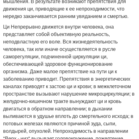
мышления. В результате возникают препятствия для
движения ци, приводящие к ее непроходимости, что
нередко заканчивается ранним увяданием и смертью.
Ци Непрерывно движется внутри человека, она
представляет собой объективную реальность,
неподвластную его воле. Вся жизнедеятельность
человека, так или иначе осуществляется в русле
саморегуляции, подчиненной циркуляции ци,
обеспечивающей здоровое функционирование
организма. Даже малое препятствие на пути ци к
заболеванию приводит. Препятствия в энергетических
каналах приводят к застою ци и крови; в межклеточном
пространстве вызывают нарушение микроциркуляции; в
желудочно-кишечном тракте вынуждают ци и кровь
двигаться в обратном направлении; в дыхании
выливаются в удушье вплоть до смертельного исхода; в
потовых железах являются причиной зуда, сыпи,
волдырей, опухолей. Непроходимость в направлении
"Верх - низ" вызывает головокружение, пожелтение