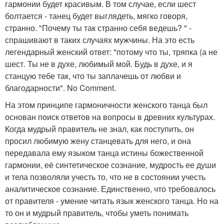
гармонии будет красивым. В том случае, если шест
болтается - танец будет выглядеть, мягко говоря,
странно. "Почему ты так странно себя ведешь? " -
спрашивают в таких случаях мужчины. На это есть
легендарный женский ответ: "потому что ты, тряпка (а не
шест. Ты не в духе, любимый мой. Будь в духе, и я
станцую тебе так, что ты заплачешь от любви и
благодарности". No Comment.
На этом принципе гармоничности женского танца был
основан поиск ответов на вопросы в древних культурах.
Когда мудрый правитель не знал, как поступить, он
просил любимую жену станцевать для него, и она
передавала ему языком танца истины божественной
гармонии, её синтетическое сознание, мудрость ее души
и тела позволяли учесть то, что не в состоянии учесть
аналитическое сознание. Единственно, что требовалось
от правителя - умение читать язык женского танца. Но на
то он и мудрый правитель, чтобы уметь понимать