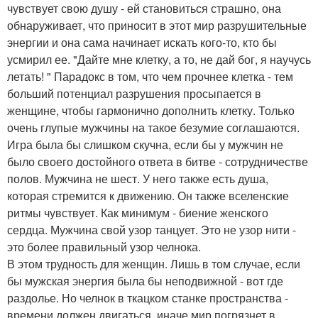
чувствует свою душу - ей становиться страшно, она
обнаруживает, что приносит в этот мир разрушительные
энергии и она сама начинает искать кого-то, кто бы
усмирил ее. "Дайте мне клетку, а то, не дай бог, я научусь
летать! " Парадокс в том, что чем прочнее клетка - тем
больший потенциал разрушения просыпается в
женщине, чтобы гармонично дополнить клетку. Только
очень глупые мужчины на такое безумие соглашаются.
Игра была бы слишком скучна, если бы у мужчин не
было своего достойного ответа в битве - сотрудничестве
полов. Мужчина не шест. У него также есть душа,
которая стремится к движению. Он также вселенские
ритмы чувствует. Как минимум - биение женского
сердца. Мужчина свой узор танцует. Это не узор нити -
это более правильный узор челнока.
В этом трудность для женщин. Лишь в том случае, если
бы мужская энергия была бы неподвижной - вот где
раздолье. Но челнок в ткацком станке пространства -
времени должен двигаться, иначе мир погрязнет в