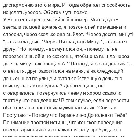
дисгармонию этого мира. И тогда обретает способность
исцелять уродов. Об этом чуть позже.
У меня есть хрестоматийный пример. Мы с другом
заехали за моей дочерью, я позвонил ей из машины и
спросил, через сколько она выйдет. "Через десять минут!
", - сказала дочь. "Через Пятнадцать Минут", - сказал я
другу. "Но почему, - возмутился он, - почему ты не
перезвонишь ей и не скажешь, чтобы она вышла через
десять минут как обещала? ""Потому, что она девочка", -
ответил я. друг разозлился на меня, а на следующий
день он шел по улице и ругал собственную дочь: "но
почему ты так поступила? Две женщины, не
сговариваясь, повернулись к нему и хором сказали:
"потому что она девочка! В том случае, если перевести
оба ответа на понятный мужчинам язык: "Они так
Поступают - Потому что Гармонично Дополняют Тебя".
Понимание простой истины, что женское поведение
всегда гармонично и отражает истину пробуждает в
мужчинах следующие аспекты мужского - мудрость и