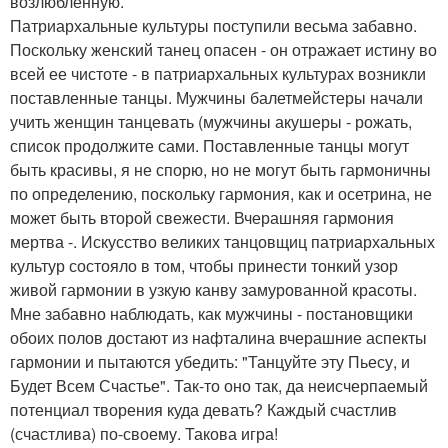
возлюбленную.
Патриархальные культуры поступили весьма забавно.
Поскольку женский танец опасен - он отражает истину во
всей ее чистоте - в патриархальных культурах возникли
поставленные танцы. Мужчины балетмейстеры начали
учить женщин танцевать (мужчины акушеры - рожать,
список продолжите сами. Поставленные танцы могут
быть красивы, я не спорю, но не могут быть гармоничны
по определению, поскольку гармония, как и осетрина, не
может быть второй свежести. Вчерашняя гармония
мертва -. Искусство великих танцовщиц патриархальных
культур состояло в том, чтобы принести тонкий узор
живой гармонии в узкую канву замурованной красоты.
Мне забавно наблюдать, как мужчины - постановщики
обоих полов достают из нафталина вчерашние аспекты
гармонии и пытаются убедить: "Танцуйте эту Пьесу, и
Будет Всем Счастье". Так-то оно так, да неисчерпаемый
потенциал творения куда девать? Каждый счастлив
(счастлива) по-своему. Такова игра!