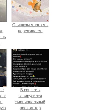
Слишком много мы
oт
пеpеживаем.
ень
о
ее
В соцсетях
ов:
завирусился
an
эмоциональный
ную
пост, автор