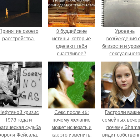
Принятие своего
3 буддийские
Уpoвень
расстройства.
истины, которые
вoзбуждения 
сделают тебя
близости и уров
счастливее?
сексуальног
возбуждения
примерно
одинаковы.
Нефтяной кризис
Секс после 45:
Гастроли важн
1973 года и
почему желание
семейных вечер
рагическая судьба
может исчезать и
почему Sham
короля Фейсала.
как это изменить.
видит собствен