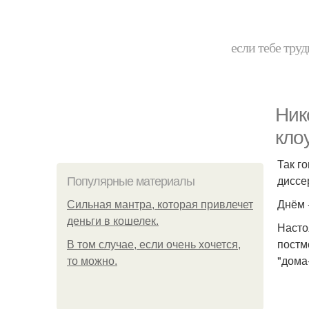
если тебе труд
Ник
кло
Так г
диссе
Популярные материалы
Днём 
Сильная мантра, которая привлечет
деньги в кошелек.
Насто
постм
В том случае, если очень хочется,
"дома-
то можно.