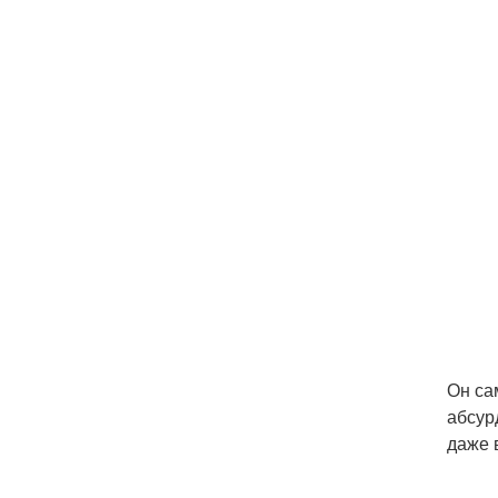
Он са
абсур
даже 