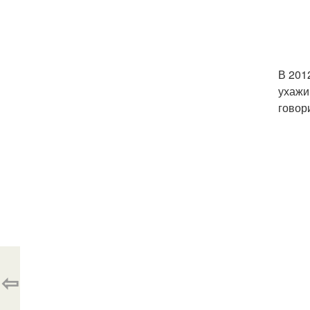
В 2012
ухажи
говор
⇦