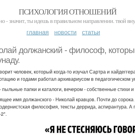
ПСИХОЛОГИЯ ОТНОШЕНИЙ
но - значит, ты идешь в правильном направлении. твой вн
главная
новости
статьи
олай должанский - философ, которы
унаду.
оворит человек, который когда-то изучал Сартра и хайдегге
ртацию и годами работал архивариусом в педагогическом у
- пыльные папки и каталоги, вечером - собственные стихи и
ящее имя должанского - Николай кравцов. Почти до сорока 
одернистская философия, тексты деррида, аспирантура. А 
2".