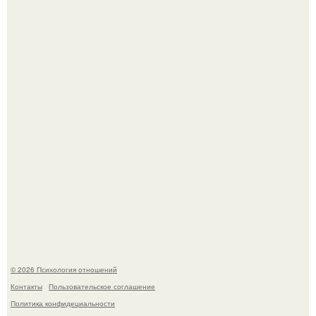
"Рука в Руке": появились кадры, на которых муж
помогает идти Алле Пугачевой.
Уж очень уставшую и в растрепанных чувствах карди би
подловили в аэропорту в Майами.
© 2026 Психология отношений
Контакты
Пользовательское соглашение
Политика конфидециальности