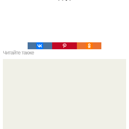
Читайте также
С чего начать изучение психологии самостоятельно.
«Психология человека» от 4BRAIN