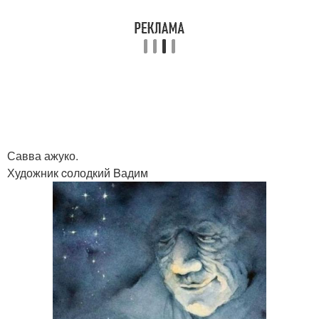
Савва ажуко.
Художник cолодкий Bадим