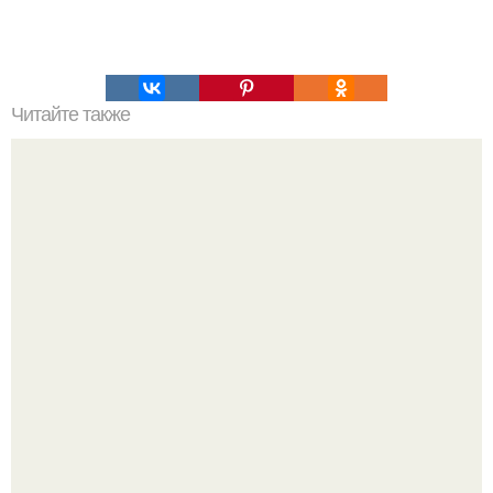
Читайте также
9 хороших новостей для ослика Иа.