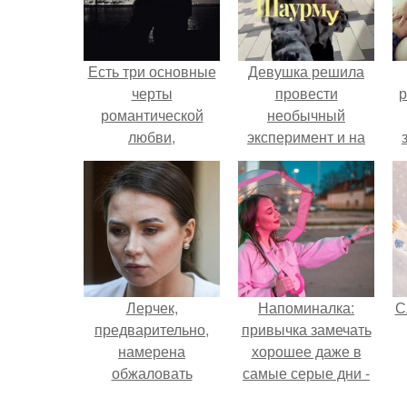
Есть три основные
Девушка решила
черты
провести
р
романтической
необычный
любви,
эксперимент и на
помогающие нам
протяжении 30
ее понять.
дней питалась
одной шаурмой.
Лерчек,
Напоминалка:
С
предварительно,
привычка замечать
намерена
хорошее даже в
обжаловать
самые серые дни -
приговор.
это не очередная