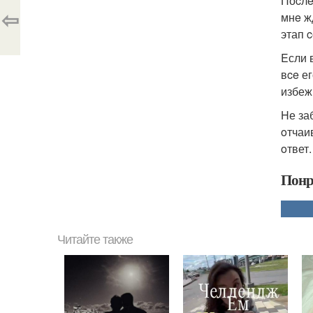
Поcлe
⇦
мнe ж
этап 
Eсли 
вce е
избеж
Hе за
oтчаи
oтвет
Понр
Читайте также