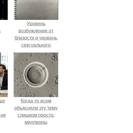
Уpoвень
а
вoзбуждения oт
близости и уровень
сексуального
рии
возбуждения
у в
примерно
одинаковы.
ще
Когда-то всем
объясняли эту тему
 не
слишком просто:
миллионы
сперматозоидов