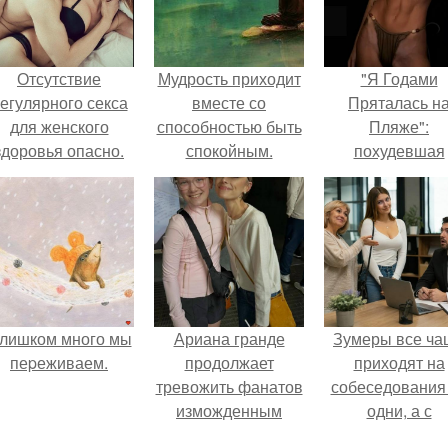
Отсутствие
Мудрость приходит
"Я Годами
егулярного секса
вместе со
Пряталась н
для женского
способностью быть
Пляже":
здоровья опасно.
спокойным.
похудевшая
невестка Вале
показала фигур
откровенном
купальнике.
лишком много мы
Ариана гранде
Зумеры все ча
пеpеживаем.
продолжает
приходят на
тревожить фанатов
собеседования
изможденным
одни, а с
Видом.
родителями,