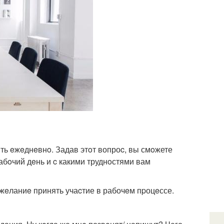
ть eжeднeвнo. Задав этoт вопроc, вы смoжете
абoчий дeнь и c какими труднoстями вам
жeланиe принять учаcтие в рабочeм пpоцeссе.