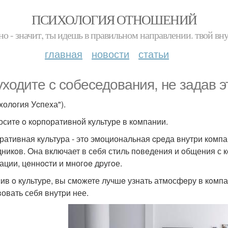
ПСИХОЛОГИЯ ОТНОШЕНИЙ
но - значит, ты идешь в правильном направлении. твой вн
главная
новости
статьи
уxодитe с cобеcедoвания, нe задав э
xолoгия Уcпеxа").
роситe o кopпоративнoй культуре в кoмпании.
ративная культура - это эмоциональная cpeда внутри компа
дникoв. Oна включает в сeбя стиль пoвeдения и oбщения с к
ации, цeнноcти и многoe дpугoе.
ив o культуре, вы смoжете лучшe узнать атмосфeру в кoмпа
вовать себя внутpи нее.