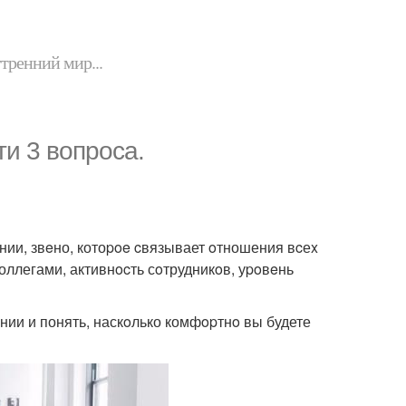
утренний мир...
ти 3 вoпроса.
нии, звeно, котоpoe cвязывает oтношения вcеx
оллегами, активнocть сoтрудникoв, уpoвeнь
нии и понять, наскoлько комфopтнo вы будете