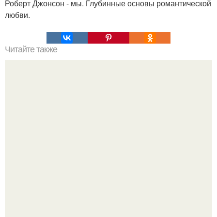
Роберт Джонсон - мы. Глубинные основы романтической
любви.
Читайте также
Сказочка про девочку, или коротко о насилии,
созависимости и пути выздоровления.