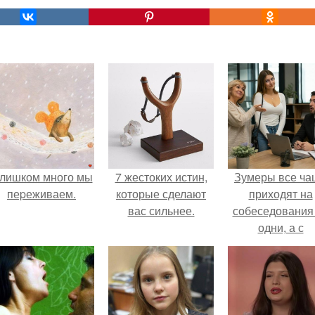
лишком много мы
7 жестоких истин,
Зумеры все ча
пеpеживаем.
которые сделают
приходят на
вас сильнее.
собеседования
одни, а с
родителями,
жалуются эйча