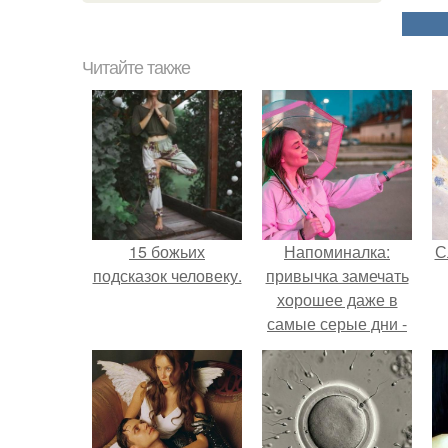
Читайте также
15 божьих
Напоминалка:
С
подсказок человеку.
привычка замечать
хорошее даже в
самые серые дни -
это не очередная
сказка из книг по
саморазвитию.