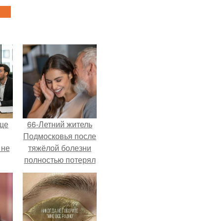
ще
66-Летний житель
Подмосковья после
 не
тяжёлой болезни
полностью потерял
потенцию, но
ры.
решил
восстановить
интимную жизнь с
молодой супругой,