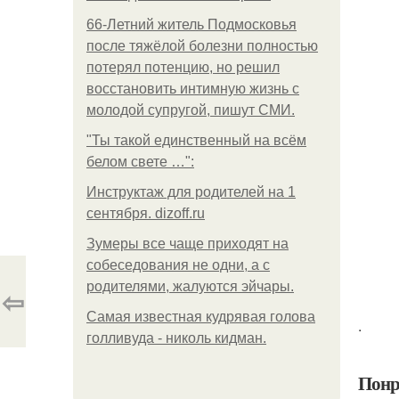
66-Летний житель Подмосковья
после тяжёлой болезни полностью
потерял потенцию, но решил
восстановить интимную жизнь с
молодой супругой, пишут СМИ.
"Ты такой единственный на всём
белом свете …":
Инструктаж для родителей на 1
сентября. dizoff.ru
Зумеры все чаще приходят на
собеседования не одни, а с
родителями, жалуются эйчары.
⇦
Самая известная кудрявая голова
.
голливуда - николь кидман.
Понр