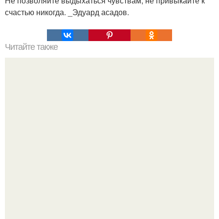
Не позволяйте выдыхаться чувствам, не привыкайте к
счастью никогда. _Эдуард асадов.
Читайте также
Слова - пароли. Например, чтобы найти потерянный
предмет, нужно повторять вслух или про себя краткое
утверждение: "Вместе Обрести Сейчас".