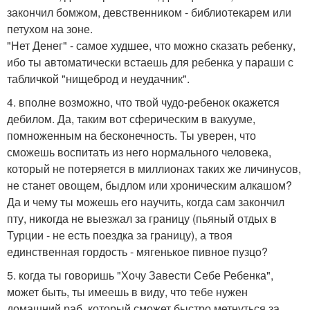
закончил бомжом, девственником - библиотекарем или
петухом на зоне.
"Нет Денег" - самое худшее, что можно сказать ребенку,
ибо ты автоматически встаешь для ребенка у параши с
табличкой "нищеброд и неудачник".
4. вполне возможно, что твой чудо-ребенок окажется
дебилом. Да, таким вот сферическим в вакууме,
помноженным на бесконечность. Ты уверен, что
сможешь воспитать из него нормального человека,
который не потеряется в миллионах таких же личинусов,
не станет овощем, быдлом или хроническим алкашом?
Да и чему ты можешь его научить, когда сам закончил
пту, никогда не выезжал за границу (пьяный отдых в
Турции - не есть поездка за границу), а твоя
единственная гордость - мягенькое пивное пузцо?
5. когда ты говоришь "Хочу Завести Себе Ребенка",
может быть, ты имеешь в виду, что тебе нужен
домашний раб, который сможет быстро метнуться за