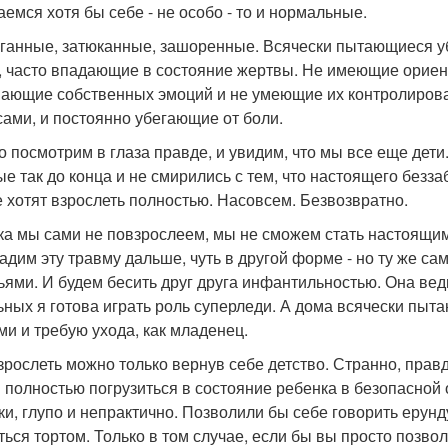
аемся хотя бы себе - не особо - то и нормальные.
ганные, затюканные, зашоренные. Всячески пытающиеся уб
, часто впадающие в состояние жертвы. Не имеющие ориент
ающие собственных эмоций и не умеющие их контролирова
сами, и постоянно убегающие от боли.
о посмотрим в глаза правде, и увидим, что мы все еще дети
ые так до конца и не смирились с тем, что настоящего безза
е хотят взрослеть полностью. Насовсем. Безвозвратно.
ка мы сами не повзрослеем, мы не сможем стать настоящи
адим эту травму дальше, чуть в другой форме - но ту же с
ьями. И будем бесить друг друга инфантильностью. Она ведь
ьных я готова играть роль суперледи. А дома всячески пыта
ми и требую ухода, как младенец.
зрослеть можно только вернув себе детство. Странно, прав
 полностью погрузиться в состояние ребенка в безопасной 
ки, глупо и непрактично. Позволили бы себе говорить ерунд
ться тортом. Только в том случае, если бы вы просто позво