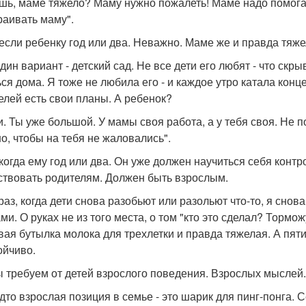
шь, маме тяжело? Маму нужно пожалеть! Маме надо помога
раивать маму".
если ребенку год или два. Неважно. Маме же и правда тяже
дин вариант - детский сад. Не все дети его любят - что скр
ься дома. Я тоже не любила его - и каждое утро катала конце
елей есть свои планы. А ребенок?
и. Ты уже большой. У мамы своя работа, а у тебя своя. Не 
о, чтобы на тебя не жаловались".
когда ему год или два. Он уже должен научиться себя контро
ствовать родителям. Должен быть взрослым.
раз, когда дети снова разобьют или разольют что-то, я сно
ми. О руках не из того места, о том "кто это сделал? Тормож
вая бутылка молока для трехлетки и правда тяжелая. А пятил
ойчиво.
ы требуем от детей взрослого поведения. Взрослых мыслей.
удто взрослая позиция в семье - это шарик для пинг-понга. С