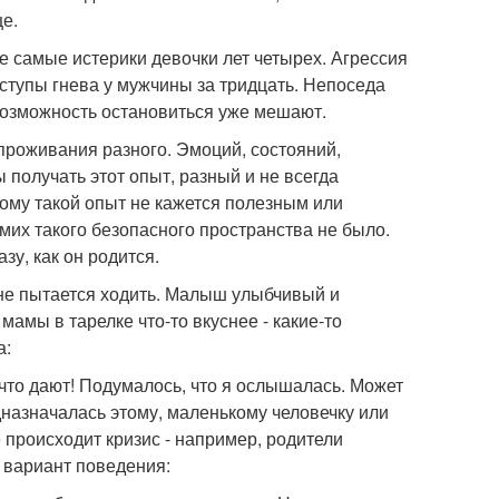
е.
 самые истерики девочки лет четырех. Агрессия
иступы гнева у мужчины за тридцать. Непоседа
невозможность остановиться уже мешают.
и проживания разного. Эмоций, состояний,
 получать этот опыт, разный и не всегда
ому такой опыт не кажется полезным или
мих такого безопасного пространства не было.
зу, как он родится.
 не пытается ходить. Малыш улыбчивый и
мамы в тарелке что-то вкуснее - какие-то
а:
 что дают! Подумалось, что я ослышалась. Может
едназначалась этому, маленькому человечку или
 происходит кризис - например, родители
 вариант поведения: