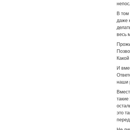
непос
В том
даже 
делат
весь 
Прожи
Позво
Какой
И вме
Ответ
наши 
Вместе
такие
остал
это т
перед
Не ли