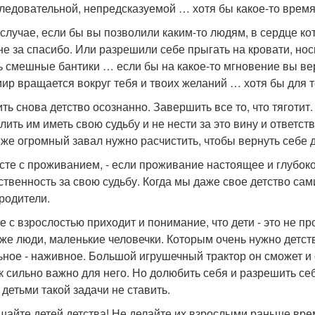
ледовательной, непредсказуемой … хотя бы какое-то врем
 случае, если бы вы позволили каким-то людям, в сердце кот
не за спасибо. Или разрешили себе прыгать на кровати, нос
ь смешные бантики … если бы на какое-то мгновение вы верн
мир вращается вокруг тебя и твоих желаний … хотя бы для 
ть снова детство осознанно. Завершить все то, что тяготит
лить им иметь свою судьбу и не нести за это вину и ответст
 же огромный завал нужно расчистить, чтобы вернуть себе д
сте с проживанием, - если проживание настоящее и глубокое
ственность за свою судьбу. Когда мы даже свое детство сам
родители.
 с взрослостью приходит и понимание, что дети - это не про
 же люди, маленькие человечки. Которым очень нужно детств
ьное - наживное. Большой игрушечный трактор он сможет и са
ак сильно важно для него. Но долюбить себя и разрешить се
 детьми такой задачи не ставить.
шайте детей детства! Не делайте их взрослыми раньше вр