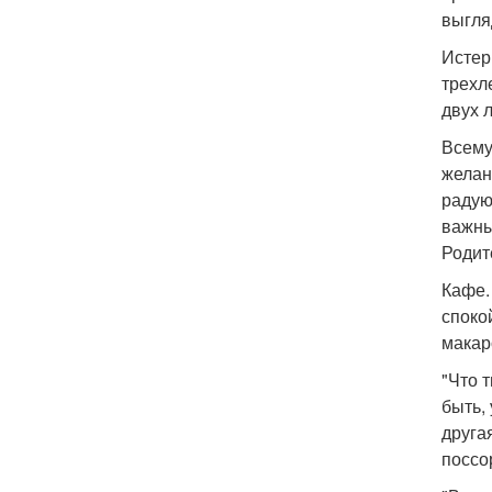
выгля
Истер
трехл
двух 
Всему
желан
радую
важны
Родит
Кафе.
споко
макар
"Что 
быть,
друга
поссо