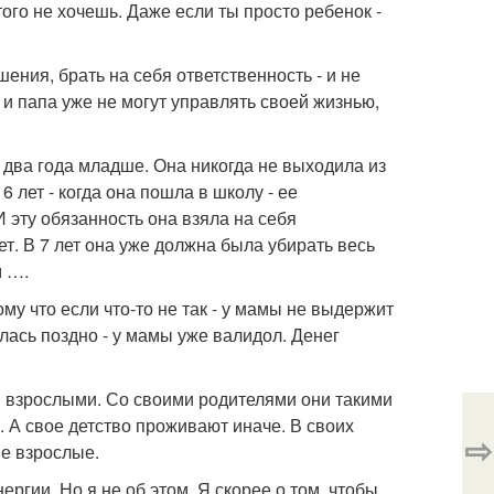
того не хочешь. Даже если ты просто ребенок -
ения, брать на себя ответственность - и не
 и папа уже не могут управлять своей жизнью,
а два года младше. Она никогда не выходила из
6 лет - когда она пошла в школу - ее
 эту обязанность она взяла на себя
т. В 7 лет она уже должна была убирать весь
м ….
му что если что-то не так - у мамы не выдержит
лась поздно - у мамы уже валидол. Денег
и взрослыми. Со своими родителями они такими
 А свое детство проживают иначе. В своих
⇨
ие взрослые.
ргии. Но я не об этом. Я скорее о том, чтобы