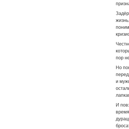
призн
Задёр
жизнь
поним
кризи
Честн
котор
пор н
Но по
перед
и муж
остал
лапка
И пов
время
дурац
броса