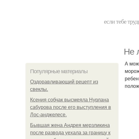
если тебе труд
Не 
А мож
морож
Популярные материалы
ребен
Оздоравливающий рецепт из
полож
свеклы.
Ксения собчак высмеяла Нурлана
сабурова после его выступления в
Лос-анджелесе.
Бывшая жена Андрея мерзликина
после развода уехала за границу к