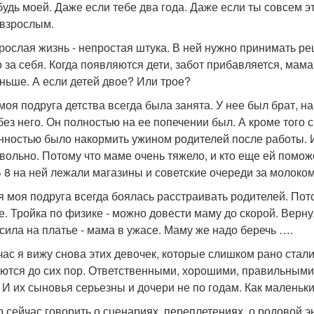
будь моей. Даже если тебе два года. Даже если ты совсем э
 взрослым.
зрослая жизнь - непростая штука. В ней нужно принимать реш
о за себя. Когда появляются дети, забот прибавляется, мама
аньше. А если детей двое? Или трое?
моя подруга детства всегда была занята. У нее был брат, н
ез него. Он полностью на ее попечении был. А кроме того с 
нностью было накормить ужином родителей после работы. И
вольно. Потому что маме очень тяжело, и кто еще ей поможе
В 8 на ней лежали магазины и советские очереди за молоко
я моя подруга всегда боялась расстраивать родителей. Пото
е. Тройка по физике - можно довести маму до скорой. Верну
сила на платье - мама в ужасе. Маму же надо беречь ….
час я вижу снова этих девочек, которые слишком рано стал
аются до сих пор. Ответственными, хорошими, правильными.
. И их сыновья серьезны и дочери не по годам. Как маленьк
 сейчас говорить о сценариях, переплетениях, о родовой эне