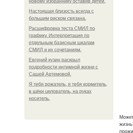
новому избраннику оставив детей.
Hacтоящая близость всегда с
большим риском связана.
Расшифровка теста СМИЛ по
графику. Интерпретация по
отдельным базисным шкалам
СМИЛ и их сочетаниям.
Евгений кузин раскрыл
подробности интимной жизни с
Сашей Артемовой.
Я тебя рожатель, я тебя кормитель,
в щёки целователь, на руках
носитель.
Может
жизнь
прожит