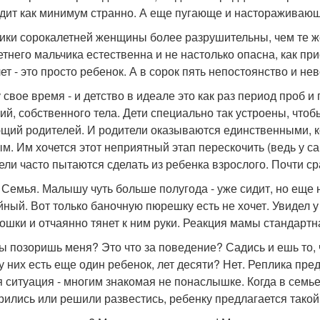
дит как минимум странно. А еще пугающе и настораживающ
ики сорокалетней женщины более разрушительны, чем те же
етнего мальчика естественна и не настолько опасна, как пр
лет - это просто ребенок. А в сорок пять непостоянство и 
 свое время - и детство в идеале это как раз период проб 
ий, собственного тела. Дети специально так устроены, чтобы
щий родителей. И родители оказываются единственными, к
м. Им хочется этот неприятный этап перескочить (ведь у са
ели часто пытаются сделать из ребенка взрослого. Почти сра
 Семья. Малышу чуть больше полугода - уже сидит, но еще
йный. Вот только баночную пюрешку есть не хочет. Увидел у 
ошки и отчаянно тянет к ним руки. Реакция мамы стандартн
ты позоришь меня? Это что за поведение? Садись и ешь то,
 у них есть еще один ребенок, лет десяти? Нет. Реплика пр
я ситуация - многим знакомая не понаслышке. Когда в семье
рились или решили развестись, ребенку предлагается такой