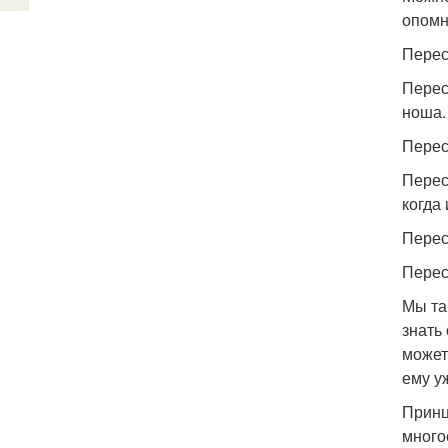
опомн
Перес
Перес
ноша.
Перес
Перес
когда 
Перест
Перес
Мы та
знать
может
ему у
Принц
много