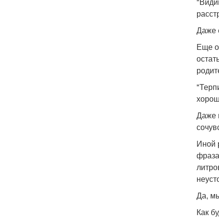
"Види
расст
Даже 
Еще о
остат
родит
"Терп
хорош
Даже 
сочув
Иной 
фраза
литро
неуст
Да, м
Как б