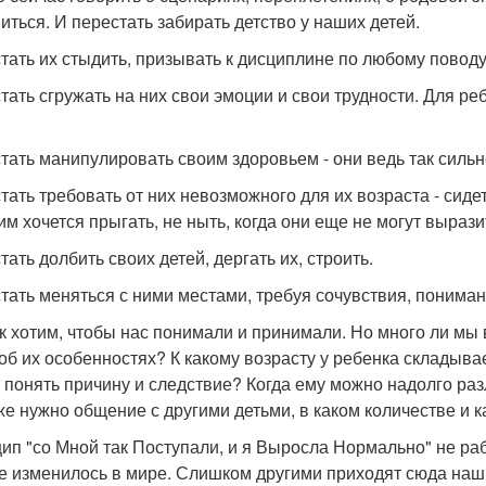
иться. И перестать забирать детство у наших детей.
тать их стыдить, призывать к дисциплине по любому повод
тать сгружать на них свои эмоции и свои трудности. Для ре
тать манипулировать своим здоровьем - они ведь так сильн
тать требовать от них невозможного для их возраста - сидет
им хочется прыгать, не ныть, когда они еще не могут вырази
ать долбить своих детей, дергать их, строить.
тать меняться с ними местами, требуя сочувствия, пониман
к хотим, чтобы нас понимали и принимали. Но много ли мы
 об их особенностях? К какому возрасту у ребенка складыва
 понять причину и следствие? Когда ему можно надолго разл
же нужно общение с другими детьми, в каком количестве и 
ип "со Мной так Поступали, и я Выросла Нормально" не р
е изменилось в мире. Слишком другими приходят сюда наши 