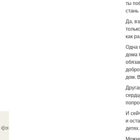
ты по
стань
Да, в
тольк
как р
Одна 
дома б
обяза
добро
дом. 
Друга
сердц
попро
И сей
и ост
⇦
детях
Можно