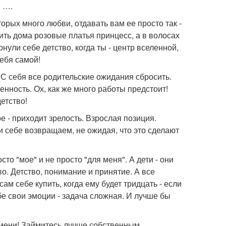
я ….
орых много любви, отдавать вам ее просто так -
ить дома розовые платья принцесс, а в волосах
ули себе детство, когда ты - центр вселенной,
тебя самой!
. С себя все родительские ожидания сбросить.
венность. Ох, как же много работы предстоит!
етство!
 - приходит зрелость. Взрослая позиция.
и себе возвращаем, не ожидая, что это сделают
сто "мое" и не просто "для меня". А дети - они
о. Детство, понимание и принятие. А все
м себе купить, когда ему будет тридцать - если
бе свои эмоции - задача сложная. И лучше бы
емени! Займитесь лучше собственным