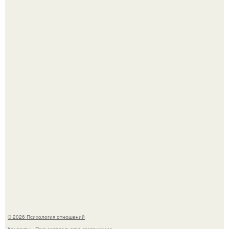
Главной героиней стала школьница, забеременевшая от
21-летнего парня.
Bpeмена прошли реального физического голода давно.
© 2026 Психология отношений