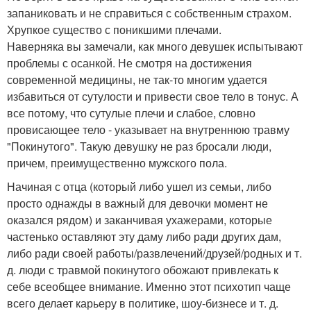
запаниковать и не справиться с собственным страхом.
Хрупкое существо с поникшими плечами.
Наверняка вы замечали, как много девушек испытывают
проблемы с осанкой. Не смотря на достижения
современной медицины, не так-то многим удается
избавиться от сутулости и привести свое тело в тонус. А
все потому, что сутулые плечи и слабое, словно
провисающее тело - указывает на внутреннюю травму
"Покинутого". Такую девушку не раз бросали люди,
причем, преимущественно мужского пола.
Начиная с отца (который либо ушел из семьи, либо
просто однажды в важный для девочки момент не
оказался рядом) и заканчивая ухажерами, которые
частенько оставляют эту даму либо ради других дам,
либо ради своей работы/развлечений/друзей/родных и т.
д. люди с травмой покинутого обожают привлекать к
себе всеобщее внимание. Именно этот психотип чаще
всего делает карьеру в политике, шоу-бизнесе и т. д.