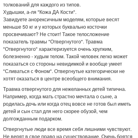
толкований для каждого из типов.
Худышки, а-ля "Кожа ДА Кости".
Завидуете анорексичным моделям, которые весят
меньше 50 кг и у которых буквально косточки
просвечивают? Не стоит! Такое телосложение
показатель травмы "Отвергнутого". Травма
"Отвергнутого" характеризуется очень хрупким,
болезненно - худым телом. Такой человек легко может
показаться со стороны невидимкой и вообще умеет
"Сливаться с Фоном". Отвергнутые категорически не
хотят оказаться в центре всеобщего внимания.
Травма отвергнутого для нежеланных детей типична.
Например, когда мать страстно мечтала о сыне, а
родилась дочь или когда отец вовсе не готов был иметь
детей и сын стал для него скорее обузой, чем
долгожданным подарком.
Отвергнутые люди все время себя лишними чувствуют.
Не верят в свое право на существование. Очень боятся