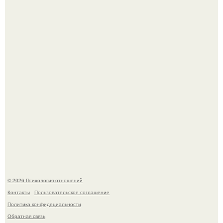
Принц Гарри заявил, что не хотел быть действующим
членом королевской семьи, потому что именно эта
работа "Убила его Мать" - принцессу Диану.
Упс, кажется мы больше не увидим пэм в красном
купальнике на экране.
© 2026 Психология отношений
Контакты
Пользовательское соглашение
Политика конфидециальности
Обратная связь