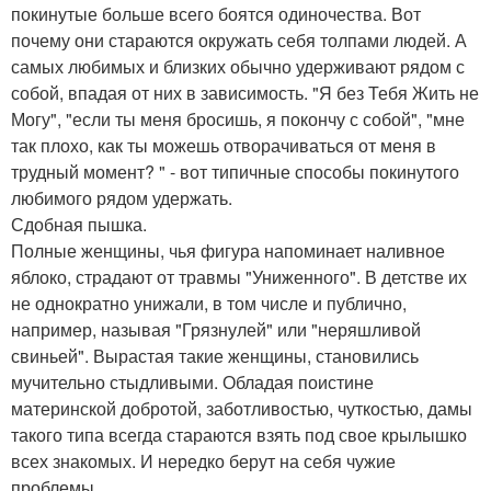
покинутые больше всего боятся одиночества. Вот
почему они стараются окружать себя толпами людей. А
самых любимых и близких обычно удерживают рядом с
собой, впадая от них в зависимость. "Я без Тебя Жить не
Могу", "если ты меня бросишь, я покончу с собой", "мне
так плохо, как ты можешь отворачиваться от меня в
трудный момент? " - вот типичные способы покинутого
любимого рядом удержать.
Сдобная пышка.
Полные женщины, чья фигура напоминает наливное
яблоко, страдают от травмы "Униженного". В детстве их
не однократно унижали, в том числе и публично,
например, называя "Грязнулей" или "неряшливой
свиньей". Вырастая такие женщины, становились
мучительно стыдливыми. Обладая поистине
материнской добротой, заботливостью, чуткостью, дамы
такого типа всегда стараются взять под свое крылышко
всех знакомых. И нередко берут на себя чужие
проблемы.