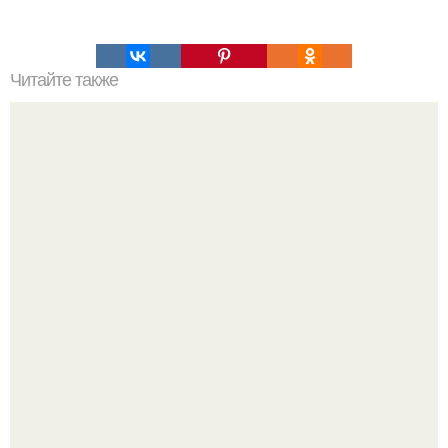
Читайте также
Топ 10 лучших игр на Троих дома без компьютера. 20
самых интересных игр для компании