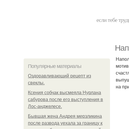
если тебе труд
Нап
Напол
мотив
Популярные материалы
счаст
Оздоравливающий рецепт из
выпущ
свеклы.
на пр
Ксения собчак высмеяла Нурлана
сабурова после его выступления в
Лос-анджелесе.
Бывшая жена Андрея мерзликина
после развода уехала за границу к