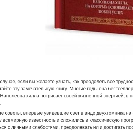
 случае, если вы желаете узнать, как преодолеть все трудно
тайте эту замечательную книгу. Многие годы она бестселл
 Наполеона хилла потрясает своей жизненной энергией, в не
.
е советы, впервые увидевшие свет в виде двухтомника на а
у всемирную известность и сложились в классическую прог
ься с личными слабостями, преодолевать ил и достигать по