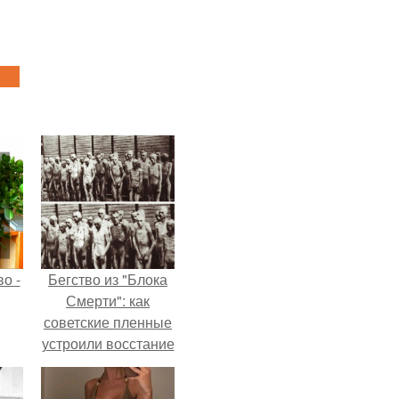
о -
Бегство из "Блока
Смерти": как
советские пленные
устроили восстание
в концлагере.