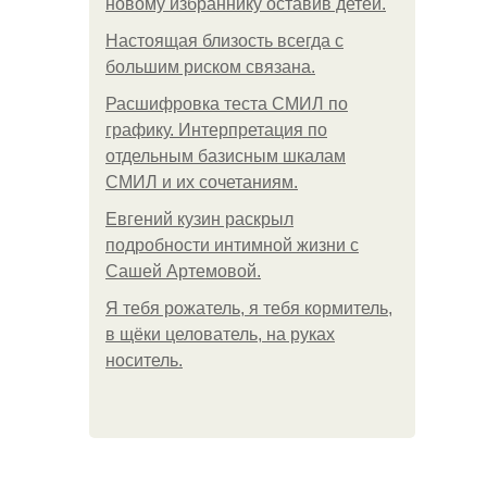
новому избраннику оставив детей.
Hacтоящая близость всегда с
большим риском связана.
Расшифровка теста СМИЛ по
графику. Интерпретация по
отдельным базисным шкалам
СМИЛ и их сочетаниям.
Евгений кузин раскрыл
подробности интимной жизни с
Сашей Артемовой.
Я тебя рожатель, я тебя кормитель,
в щёки целователь, на руках
носитель.