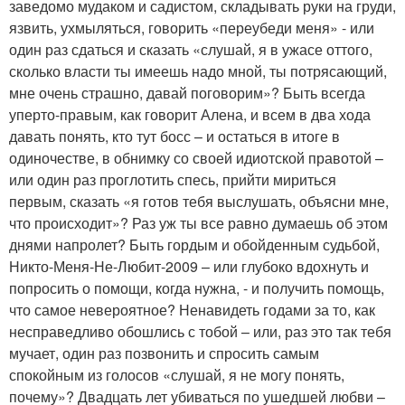
заведомо мудаком и садистом, складывать руки на груди,
язвить, ухмыляться, говорить «переубеди меня» - или
один раз сдаться и сказать «слушай, я в ужасе оттого,
сколько власти ты имеешь надо мной, ты потрясающий,
мне очень страшно, давай поговорим»? Быть всегда
уперто-правым, как говорит Алена, и всем в два хода
давать понять, кто тут босс – и остаться в итоге в
одиночестве, в обнимку со своей идиотской правотой –
или один раз проглотить спесь, прийти мириться
первым, сказать «я готов тебя выслушать, объясни мне,
что происходит»? Раз уж ты все равно думаешь об этом
днями напролет? Быть гордым и обойденным судьбой,
Никто-Меня-Не-Любит-2009 – или глубоко вдохнуть и
попросить о помощи, когда нужна, - и получить помощь,
что самое невероятное? Ненавидеть годами за то, как
несправедливо обошлись с тобой – или, раз это так тебя
мучает, один раз позвонить и спросить самым
спокойным из голосов «слушай, я не могу понять,
почему»? Двадцать лет убиваться по ушедшей любви –