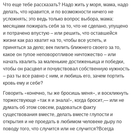
Что еще тебе рассказать? Надо жить у моря, мама, надо
делать, что нравится, и по возможности ничего не
усложнять; это ведь только вопрос выбора, мама:
месяцами пожирать себя за то, что не сделано, упущено
и потрачено впустую – или решить, что оставшейся
жизни как раз хватит на то, чтобы все успеть, и
приняться за дело; век пилить ближнего своего за то,
какое он тупое неповоротливое ничтожество – или
начать хвалить за маленькие достиженьица и победки,
чтобы он расцвел и почувствовал собственную нужность
– раз ты все равно с ним, и любишь его, зачем портить
кровь ему и себе?
Говорить «конечно, ты же бросишь меня», и воскликнуть
торжествующе «так я и знала!», когда бросит,— или не
думать об этом совсем, радоваться факту
существования вместе, делать вместе глупости и
открытия и не проедать в любимом человеке дыру по
поводу того, что случится или не случится?Всегда