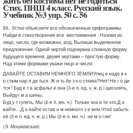
жить без костюма нет не годиться
Стих. ПНШ 4 класс. Русский язык.
Учебник №3 упр. 50 с. 56
50. Устно объясните все обозначенные орфограммы.
Найди в стихотворении все местоимения . Назови их
лицо, число, где возможно, род. Выпиши выделенное
предложение. Одной чертой подчеркни сложную форму
будущего времени, двумя чертами – простую форму.
Над этими формами укажи лицо и число.
ДАВАЙТЕ ОСТАВИМ НЕМНОГО ЗЕМЛИУлиц е надо в к
о стюм нар я ди ться .Ж и ть бе з к о стюма?Нет! Не г о ди
тся ! Буд е т в асфальт е ᴏʜа (3-е л. ед. ч. ж. р.) щеголять,
Выйдут м а шины,
Буд у т гулять, Мы (2-е л. мн. ч.) Только зна е те что,Д а
вайте…Д а вайте остав и м немного з е мли,Чтоб забыть
её (3-е л. ед. ч. ж. р.) Мы (2-е л. мн. ч.) не м о гли!
(Э. Мошковская)