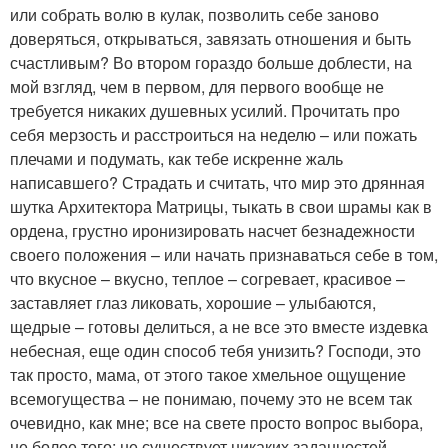
или собрать волю в кулак, позволить себе заново
доверяться, открываться, завязать отношения и быть
счастливым? Во втором гораздо больше доблести, на
мой взгляд, чем в первом, для первого вообще не
требуется никаких душевных усилий. Прочитать про
себя мерзость и расстроиться на неделю – или пожать
плечами и подумать, как тебе искренне жаль
написавшего? Страдать и считать, что мир это дрянная
шутка Архитектора Матрицы, тыкать в свои шрамы как в
ордена, грустно иронизировать насчет безнадежности
своего положения – или начать признаваться себе в том,
что вкусное – вкусно, теплое – согревает, красивое –
заставляет глаз ликовать, хорошие – улыбаются,
щедрые – готовы делиться, а не все это вместе издевка
небесная, еще один способ тебя унизить? Господи, это
так просто, мама, от этого такое хмельное ощущение
всемогущества – не понимаю, почему это не всем так
очевидно, как мне; все на свете просто вопрос выбора,
не более того; не существует никаких заданностей,