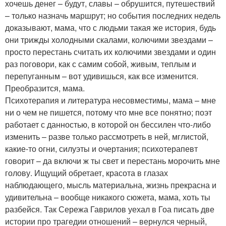
хочешь денег – будут, славы – обрушится, путешествий
– только назначь маршрут; но события последних недель
доказывают, мама, что с людьми такая же история, будь
они трижды холодными скалами, колючими звездами –
просто перестань считать их колючими звездами и один
раз поговори, как с самим собой, живым, теплым и
перепуганным – вот удивишься, как все изменится.
Преобразится, мама.
Психотерапия и литература несовместимы, мама – мне
ни о чем не пишется, потому что мне все понятно; поэт
работает с данностью, в которой он бессилен что-либо
изменить – разве только рассмотреть в ней, мглистой,
какие-то огни, силуэты и очертания; психотерапевт
говорит – да включи ж ты свет и перестань морочить мне
голову. Ищущий обретает, красота в глазах
наблюдающего, мысль материальна, жизнь прекрасна и
удивительна – вообще никакого сюжета, мама, хоть ты
разбейся. Так Сережа Гаврилов уехал в Гоа писать две
истории про трагедии отношений – вернулся черный,