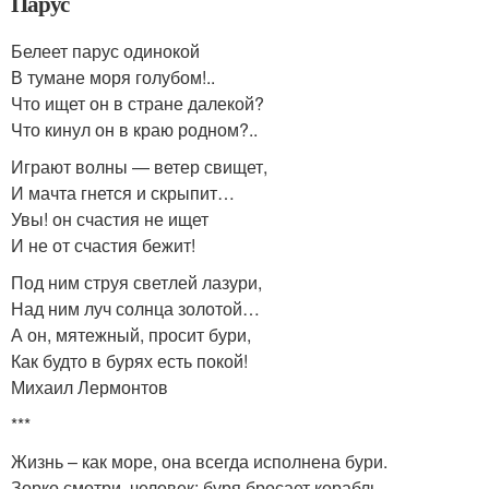
Парус
Белеет парус одинокой
В тумане моря голубом!..
Что ищет он в стране далекой?
Что кинул он в краю родном?..
Играют волны — ветер свищет,
И мачта гнется и скрыпит…
Увы! он счастия не ищет
И не от счастия бежит!
Под ним струя светлей лазури,
Над ним луч солнца золотой…
А он, мятежный, просит бури,
Как будто в бурях есть покой!
Михаил Лермонтов
***
Жизнь – как море, она всегда исполнена бури.
Зорко смотри, человек: буря бросает корабль.