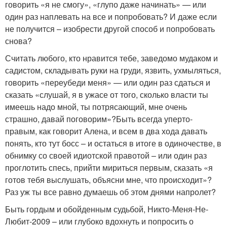
говорить «я не смогу», «глупо даже начинать» — или
один раз наплевать на все и попробовать? И даже если
не получится – изобрести другой способ и попробовать
снова?
Считать любого, кто нравится тебе, заведомо мудаком и
садистом, складывать руки на груди, язвить, ухмыляться,
говорить «переубеди меня» — или один раз сдаться и
сказать «слушай, я в ужасе от того, сколько власти ты
имеешь надо мной, ты потрясающий, мне очень
страшно, давай поговорим»?Быть всегда уперто-
правым, как говорит Алена, и всем в два хода давать
понять, кто тут босс – и остаться в итоге в одиночестве, в
обнимку со своей идиотской правотой – или один раз
проглотить спесь, прийти мириться первым, сказать «я
готов тебя выслушать, объясни мне, что происходит»?
Раз уж ты все равно думаешь об этом днями напролет?
Быть гордым и обойденным судьбой, Никто-Меня-Не-
Любит-2009 – или глубоко вдохнуть и попросить о