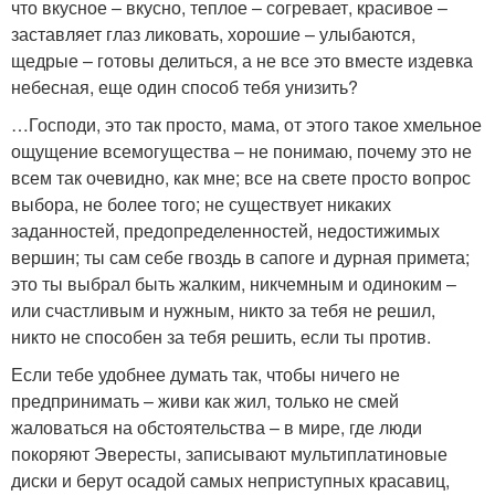
что вкусное – вкусно, теплое – согревает, красивое –
заставляет глаз ликовать, хорошие – улыбаются,
щедрые – готовы делиться, а не все это вместе издевка
небесная, еще один способ тебя унизить?
…Господи, это так просто, мама, от этого такое хмельное
ощущение всемогущества – не понимаю, почему это не
всем так очевидно, как мне; все на свете просто вопрос
выбора, не более того; не существует никаких
заданностей, предопределенностей, недостижимых
вершин; ты сам себе гвоздь в сапоге и дурная примета;
это ты выбрал быть жалким, никчемным и одиноким –
или счастливым и нужным, никто за тебя не решил,
никто не способен за тебя решить, если ты против.
Если тебе удобнее думать так, чтобы ничего не
предпринимать – живи как жил, только не смей
жаловаться на обстоятельства – в мире, где люди
покоряют Эвересты, записывают мультиплатиновые
диски и берут осадой самых неприступных красавиц,