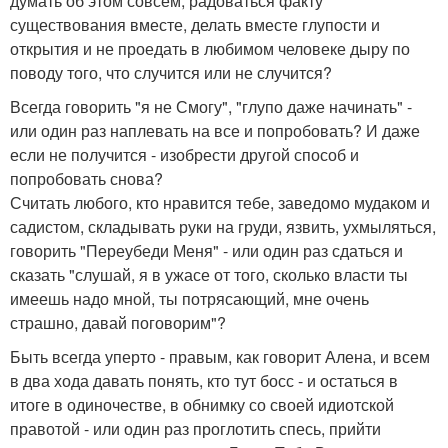
думать об этом совсем, радоваться факту
существования вместе, делать вместе глупости и
открытия и не проедать в любимом человеке дыру по
поводу того, что случится или не случится?
Всегда говорить "я не Смогу", "глупо даже начинать" -
или один раз наплевать на все и попробовать? И даже
если не получится - изобрести другой способ и
попробовать снова?
Считать любого, кто нравится тебе, заведомо мудаком и
садистом, складывать руки на груди, язвить, ухмыляться,
говорить "Переубеди Меня" - или один раз сдаться и
сказать "слушай, я в ужасе от того, сколько власти ты
имеешь надо мной, ты потрясающий, мне очень
страшно, давай поговорим"?
Быть всегда уперто - правым, как говорит Алена, и всем
в два хода давать понять, кто тут босс - и остаться в
итоге в одиночестве, в обнимку со своей идиотской
правотой - или один раз проглотить спесь, прийти