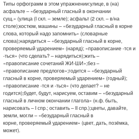
Типы орфограмм в этом упражнении:улице, в (на)
асфальте – «безударный гласный в окончании
сущ.» (улица (I скл. – земле); асфальт (2 скл. – в/на
столе);костюм, машины – «безударный гласный в корне
слова, который надо запомнить» (словарные
слова);нарядиться – «безударный гласный в корне,
проверяемый ударением» (наряд); «правописание -тся и
-ться» (что сделать? – нарядиться);жить –
«правописание сочетаний ЖИ-ШИ»;без –
«правописание предлогов»;годится – «безударный
гласный в корне, проверяемый ударением» (годный);
«правописание -тся и -ться» (что делает? – не
годится);будет, будут, нарисуем, оставим – «безударный
гласный в личном окончании глагола» (н.ф. быть,
нарисовать – I спр.; оставить – II спр.);цветы, давайте,
земли, могли – «безударный гласный в
корне, проверяемый ударением» (цвет, дать, позёмка,
может).