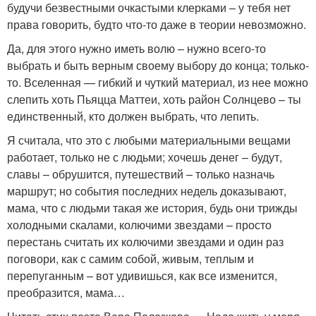
будучи безвестными очкастыми клерками – у тебя нет
права говорить, будто что-то даже в теории невозможно.
Да, для этого нужно иметь волю – нужно всего-то
выбрать и быть верным своему выбору до конца; только-
то. Вселенная — гибкий и чуткий материал, из нее можно
слепить хоть Пьяцца Маттеи, хоть район Солнцево – ты
единственный, кто должен выбрать, что лепить.
Я считала, что это с любыми материальными вещами
работает, только не с людьми; хочешь денег – будут,
славы – обрушится, путешествий – только назначь
маршрут; но события последних недель доказывают,
мама, что с людьми такая же история, будь они трижды
холодными скалами, колючими звездами – просто
перестань считать их колючими звездами и один раз
поговори, как с самим собой, живым, теплым и
перепуганным – вот удивишься, как все изменится,
преобразится, мама…