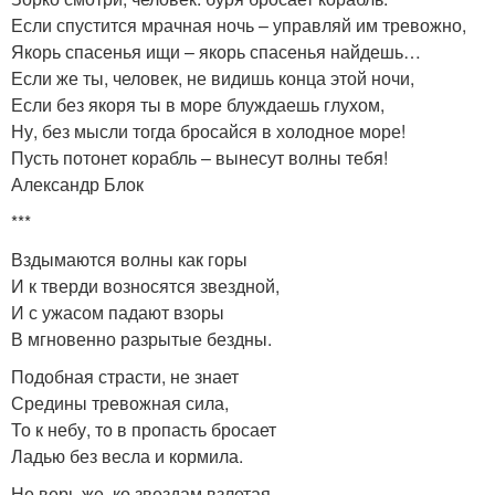
Если спустится мрачная ночь – управляй им тревожно,
Якорь спасенья ищи – якорь спасенья найдешь…
Если же ты, человек, не видишь конца этой ночи,
Если без якоря ты в море блуждаешь глухом,
Ну, без мысли тогда бросайся в холодное море!
Пусть потонет корабль – вынесут волны тебя!
Александр Блок
***
Вздымаются волны как горы
И к тверди возносятся звездной,
И с ужасом падают взоры
В мгновенно разрытые бездны.
Подобная страсти, не знает
Средины тревожная сила,
То к небу, то в пропасть бросает
Ладью без весла и кормила.
Не верь же, ко звездам взлетая,