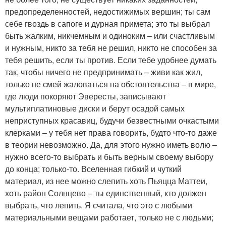
предопределенностей, недостижимых вершин; ты сам
себе гвоздь в сапоге и дурная примета; это ты выбрал
быть жалким, никчемным и одиноким – или счастливым
и нужным, никто за тебя не решил, никто не способен за
тебя решить, если ты против. Если тебе удобнее думать
так, чтобы ничего не предпринимать – живи как жил,
только не смей жаловаться на обстоятельства – в мире,
где люди покоряют Эвересты, записывают
мультиплатиновые диски и берут осадой самых
неприступных красавиц, будучи безвестными очкастыми
клерками – у тебя нет права говорить, будто что-то даже
в теории невозможно. Да, для этого нужно иметь волю –
нужно всего-то выбрать и быть верным своему выбору
до конца; только-то. Вселенная гибкий и чуткий
материал, из нее можно слепить хоть Пьяцца Маттеи,
хоть район Солнцево – ты единственный, кто должен
выбрать, что лепить. Я считала, что это с любыми
материальными вещами работает, только не с людьми;