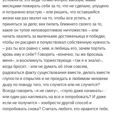
месяцами пожирать себя за то, что не сделано, упущено
и потрачено впустую – или решить, что оставшейся
жизни как раз хватит на то, чтобы все успеть, и
приняться за дело; век пилить ближнего своего за то,
какое он тупое неповоротливое ничтожество – или
начать хвалить за маленькие достиженьица и победки,
чтобы он расцвел и почувствовал собственную нужность
– раз ты все равно с ним, и любишь его, зачем портить
кровь ему и себе? Говорить «конечно, ты же бросишь
меня», и воскликнуть торжествующе «так я и знала!»,
когда бросит, - или не думать об этом совсем,
радоваться факту существования вместе, делать вместе
глупости и открытия и не проедать в любимом человеке
дыру по поводу того, что случится или не случится?
Всегда говорить «я не смогу», «глупо даже начинать» -
или один раз наплевать на все и попробовать? И даже
если не получится – изобрести другой способ и
попробовать снова? Считать любого, кто нравится тебе,