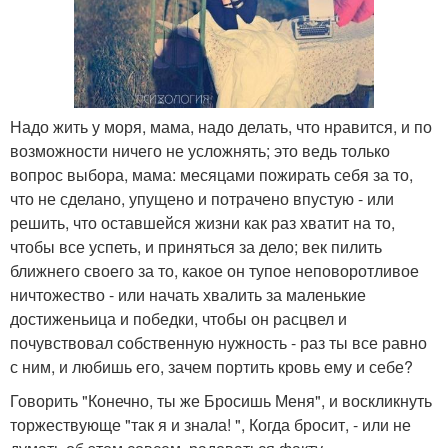
Надо жить у моря, мама, надо делать, что нравится, и по
возможности ничего не усложнять; это ведь только
вопрос выбора, мама: месяцами пожирать себя за то,
что не сделано, упущено и потрачено впустую - или
решить, что оставшейся жизни как раз хватит на то,
чтобы все успеть, и приняться за дело; век пилить
ближнего своего за то, какое он тупое неповоротливое
ничтожество - или начать хвалить за маленькие
достиженьица и победки, чтобы он расцвел и
почувствовал собственную нужность - раз ты все равно
с ним, и любишь его, зачем портить кровь ему и себе?
Говорить "Конечно, ты же Бросишь Меня", и воскликнуть
торжествующе "так я и знала! ", Когда бросит, - или не