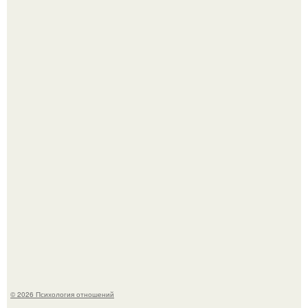
Секс после 45: почему желание может исчезать и как это
изменить.
Гастроли важнее семейных вечеров: почему Shaman
видит собственную дочь чаще на экране, чем вживую.
© 2026 Психология отношений