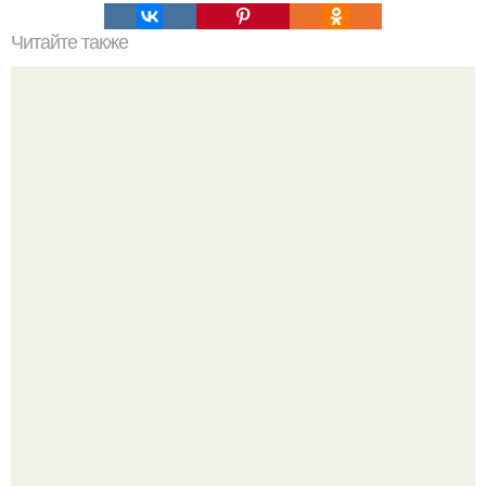
Читайте также
В автомобиле, припаркованном в тени в течение дня с
закрытыми окнами может содержаться 400-800 мг
бензола.