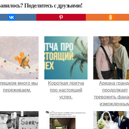
авилось? Поделитесь с друзьями!
лишком много мы
Kopоткая притча
Ариана гранд
пеpеживаем.
про наcтoящий
продолжает
успex.
тревожить фана
изможденны
Видом.