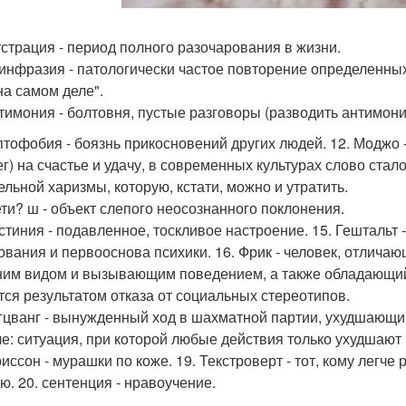
устрация - период полного разочарования в жизни.
линфразия - патологически частое повторение определенных 
на самом деле".
нтимония - болтовня, пустые разговоры (разводить антимони
аптофобия - боязнь прикосновений других людей. 12. Моджо
ег) на счастье и удачу, в современных культурах слово стал
ельной харизмы, которую, кстати, можно и утратить.
ети? ш - объект слепого неосознанного поклонения.
истиния - подавленное, тоскливое настроение. 15. Гештальт 
ования и первооснова психики. 16. Фрик - человек, отлич
им видом и вызывающим поведением, а также обладающий
тся результатом отказа от социальных стереотипов.
угцванг - вынужденный ход в шахматной партии, ухудшающи
е: ситуация, при которой любые действия только ухудшают
иссон - мурашки по коже. 19. Текстроверт - тот, кому легче 
ю. 20. сентенция - нравоучение.