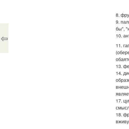
8. фр
9. па
бы", "
⇦
10. а
11. г
(обер
обаят
13. ф
14. д
образ
внешн
являе
17. ц
смысл
18. фр
вживу