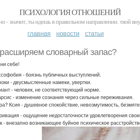
ПСИХОЛОГИЯ ОТНОШЕНИЙ
но - значит, ты идешь в правильном направлении. твой вн
главная
новости
статьи
расширяем словарный запас?
ни себе!
оссофобия - боязнь публичных выступлений.
ивоки - двусмысленные намеки, увертки.
виант - человек, не соответствующий норме.
тарсис - изменение сознания через сильные переживания.
ара? Ксия - душевное спокойствие, невозмутимость, безмяте
привация - ощущение недостаточности удовлетворения свои
ок - внезапно возникающее буйное психическое расстройств