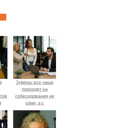
е
Зумеры все чаще
приходят на
тов
собеседования не
м
одни, а с
родителями,
жалуются эйчары.