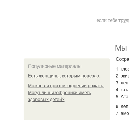
если тебе труд
Мы 
Сохра
Популярные материалы
1. гл
2. эк
Есть женщины, которым повезло.
3. де
Можно ли при шизофрении рожать.
4. ка
Могут ли шизофреники иметь
5. Ат
здоровых детей?
6. де
7. ам