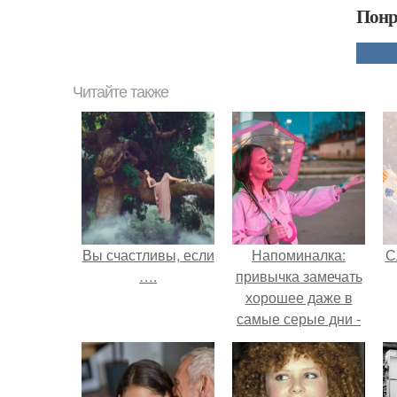
Понр
Читайте также
Вы счастливы, если
Напоминалка:
С
….
привычка замечать
хорошее даже в
самые серые дни -
это не очередная
сказка из книг по
саморазвитию.