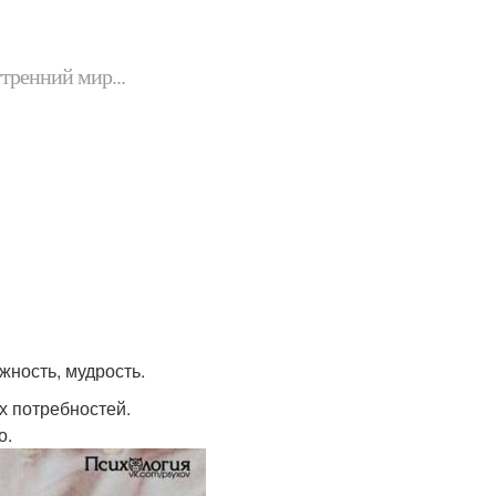
утренний мир...
жность, мудрость.
х потребностей.
о.