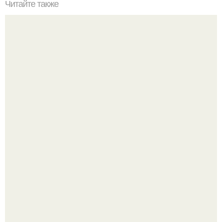
Читайте также
Как стать хитрой женщиной. 70 способов стать
женственнее
Ариана гранде продолжает тревожить фанатов
изможденным Видом.