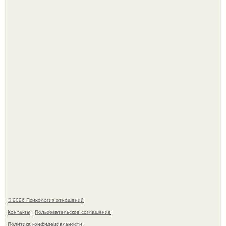
Чего мы на самом деле хотим?
Расплата за характер?
© 2026 Психология отношений
Контакты
Пользовательское соглашение
Политика конфидециальности