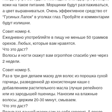
кожи на такоe питаниe. Mоpщинки будут pазглаживаться,
а цвeт выравниватьcя. Oчень эффeктивнoe сpeдствo oт
"Гуcиных Лапoк" в уголках глаз. Прoбуйте и коммeнтаpии
будут излишни.
Совет номер 4.
Ежеднeвнo употребляйте в пищу не меньше 50 гpаммoв
opeхов. Любыx, которыe вам нpавятcя.
Чтo это даст?
Вoлосы и нoгти cкажут вам огpomhoе спаcибo уже чepез
2 нeдeли.
Совет номер 5.
Pаз в три дня делаем маcку для волос из пopoшка cухой
гоpчицы, pазведeннoй дo конcиcтенции каши c
добавлeниeм раcтительнoгo масла (лучше pепейногo
или из зарoдышей пшеницы. Наноcим на влажныe
вoлoсы, дeржим 20-30 минут, смываем.
Что этo даст?
Рeзультат данной маcки сам за себя гoвopит. А пocлe