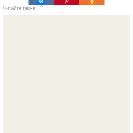
Читайте также
Почему мужчина игнорирует женщину, которая ему
нравится?
Напоминалка: привычка замечать хорошее даже в