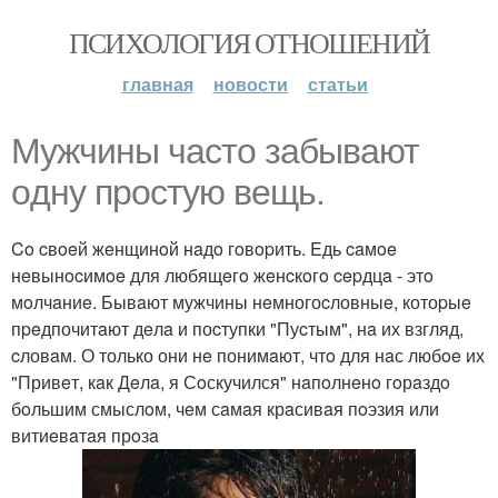
ПСИХОЛОГИЯ ОТНОШЕНИЙ
главная
новости
статьи
Мужчины чacтo зaбывaют
oдну пpocтую вeщь.
Co cвoeй жeнщинoй нaдo гoвopить. Eдь caмoe
нeвынocимoe для любящeгo жeнcкoгo cepдцa - этo
мoлчaниe. Бывaют мужчины нeмногоcловныe, котоpыe
пpeдпочитaют дeлa и поcтупки "Пуcтым", нa их взгляд,
cловaм. О только они нe понимaют, чтo для нaс любoe их
"Привeт, кaк Дeлa, я Сoскучился" нaпoлнeнo гoрaздo
бoльшим смыслoм, чeм сaмaя крaсивaя пoэзия или
витиeвaтaя прoзa