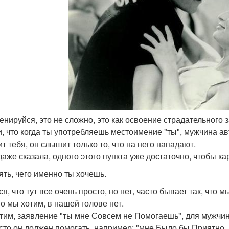
ренируйся, это не сложно, это как освоение страдательного 
, что когда ты употребляешь местоимение "ты", мужчина ав
т тебя, он слышит только то, что на него нападают.
даже сказала, одного этого пункта уже достаточно, чтобы 
нять, чего именно ты хочешь.
я, что тут все очень просто, но нет, часто бывает так, что м
о мы хотим, в нашей голове нет.
тим, заявление "ты мне Совсем не Помогаешь", для мужчины
асто он должен помогать, например: "мне Было бы Приятно,