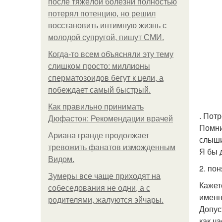
после тяжёлой болезни полностью
потерял потенцию, но решил
восстановить интимную жизнь с
молодой супругой, пишут СМИ.
Когда-то всем объясняли эту тему
слишком просто: миллионы
сперматозоидов бегут к цели, а
побеждает самый быстрый.
Как правильно принимать
. Пот
Дюфастон: Рекомендации врачей
Помни
Ариана гранде продолжает
слыши
тревожить фанатов изможденным
Я бы 
Видом.
2. по
Зумеры все чаще приходят на
Кажетс
собеседования не одни, а с
именн
родителями, жалуются эйчары.
Допус
как ч