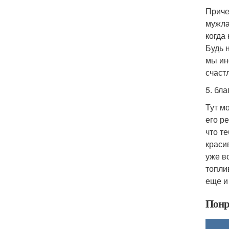
Приче
мужла
когда
Будь 
мы ин
счаст
5. бл
Тут мо
его р
что т
краси
уже в
топли
еще и
Понр