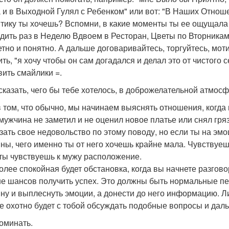
 и в Выходной Гулял с Ребенком" или вот: "В Наших Отноше
тику ты хочешь? Вспомни, в какие моменты ты ее ощущала и
дить раз в Неделю Вдвоем в Ресторан, Цветы по Вторникам
етно и понятно. А дальше договаривайтесь, торгуйтесь, моти
ть, "я хочу чтобы он сам догадался и делал это от чистого 
вить смайлики =.
ссказать, чего бы тебе хотелось, в доброжелательной атмосф
в том, что обычно, мы начинаем выяснять отношения, когда
 мужчина не заметил и не оценил новое платье или снял гр
зать свое недовольство по этому поводу, но если ты на эм
ны, чего именно ты от него хочешь крайне мала. Чувствуешь
 ты чувствуешь к мужу расположение.
олее спокойная будет обстановка, когда вы начнете разгово
е шансов получить успех. Это должны быть нормальные пер
ну и выплеснуть эмоции, а донести до него информацию. Ли
е охотно будет с тобой обсуждать подобные вопросы и дал
поминать.