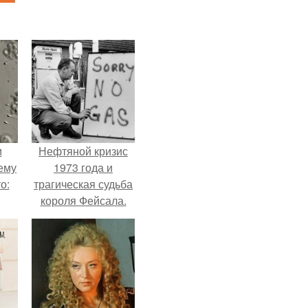
м
Нефтяной кризис
ему
1973 года и
о:
трагическая судьба
короля Фейсала.
ов
а
ый