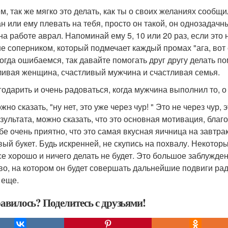
м, так же мягко это делать, как ты о своих желаниях сообщ
н или ему плевать на тебя, просто он такой, он однозадачн
 на работе аврал. Напоминай ему 5, 10 или 20 раз, если это 
не соперником, который подмечает каждый промах "ага, вот 
огда ошибаемся, так давайте помогать друг другу делать по
ливая женщина, счастливый мужчина и счастливая семья.
агодарить и очень радоваться, когда мужчина выполнил то, о
жно сказать, "ну нет, это уже через чур! " Это не через чур
езультата, можно сказать, что это основная мотивация, благо
ебе очень приятно, что это самая вкусная яичница на завтра
вый букет. Будь искренней, не скупись на похвалу. Некоторым
се хорошо и ничего делать не будет. Это большое заблужден
во, на котором он будет совершать дальнейшие подвиги ради
 еще.
авилось? Поделитесь с друзьями!