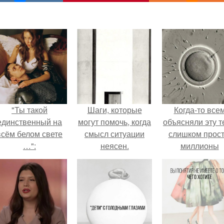
"Ты такой
Шаги, которые
Когда-то все
единственный на
могут помочь, когда
объясняли эту т
всём белом свете
смысл ситуации
слишком прост
…":
неясен.
миллионы
сперматозоид
бегут к цели, 
побеждает сам
быстрый.