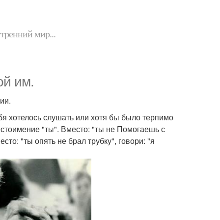
утренний мир...
ой им.
ии.
тебя хотелось слушать или хотя бы было терпимо
естоимение "ты". Вместо: "ты не Помогаешь с
сто: "ты опять не брал трубку", говори: "я