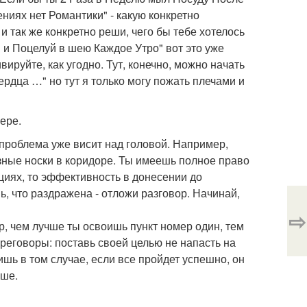
ниях нет Романтики" - какую конкретно
 так же конкретно реши, чего бы тебе хотелось
 и Поцелуй в шею Каждое Утро" вот это уже
вируйте, как угодно. Тут, конечно, можно начать
сердца …" но тут я только могу пожать плечами и
ере.
 проблема уже висит над головой. Например,
язные носки в коридоре. Ты имеешь полное право
оциях, то эффективность в донесении до
, что раздражена - отложи разговор. Начинай,
⇨
р, чем лучше ты освоишь пункт номер один, тем
еговоры: поставь своей целью не напасть на
шь в том случае, если все пройдет успешно, он
ьше.