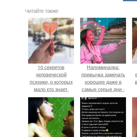
Читайте также
10 секретов
Напоминалка:
человеческой
привычка замечать
психики, о которых
хорошее даже в
мало кто знает.
самые серые дни -
это не очередная
сказка из книг по
саморазвитию.