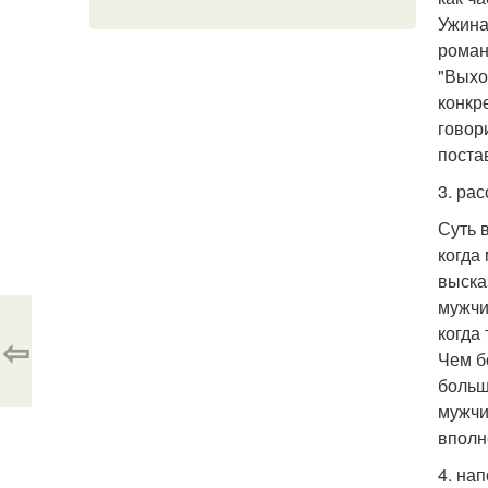
Ужина
роман
"Выхо
конкр
говори
поста
3. ра
Суть 
когда
выска
мужчи
когда
⇦
Чем б
больш
мужчи
вполн
4. на