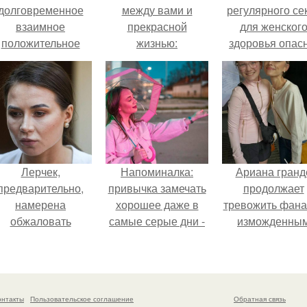
долговременное
между вами и
регулярного се
взаимное
прекрасной
для женског
положительное
жизнью:
здоровья опасн
эмоциональное
вовлечение,
взаимодействие.
Лерчек,
Напоминалка:
Ариана гранд
предварительно,
привычка замечать
продолжает
намерена
хорошее даже в
тревожить фана
обжаловать
самые серые дни -
изможденны
приговор.
это не очередная
Видом.
сказка из книг по
саморазвитию.
онтакты
Пользовательское соглашение
Обратная связь