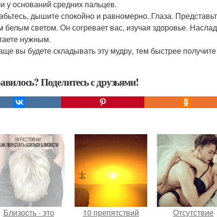
и у оснований средних пальцев.
абьтесь, дышите спокойно и равномерно. Глаза. Представь
м белым светом. Он согревает вас, изучая здоровье. Наслад
таете нужным.
аще вы будете складывать эту мудру, тем быстрее получите 
авилось? Поделитесь с друзьями!
Близocть - это
10 препятствий
Отсутствие