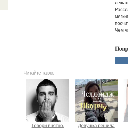
лежал
Рассл
мягки
посчи
Чем ч
Понр
Читайте также
Говори внятно.
Девушка решила