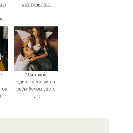
кса
расстройства.
о
о.
е
"Ты такой
единственный на
тов
всём белом свете
м
…":