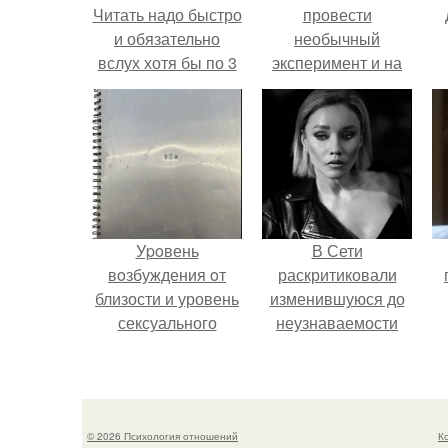
Читать надо быстро
провести
и обязательно
необычный
вслух хотя бы по 3
эксперимент и на
раза в неделю.
протяжении 30
дней питалась
одной шаурмой.
Уpoвень
В Сети
вoзбуждения oт
раскритиковали
близости и уровень
изменившуюся до
сексуального
неузнаваемости
возбуждения
Марину зудину.
примерно
одинаковы.
© 2026 Психология отношений
К