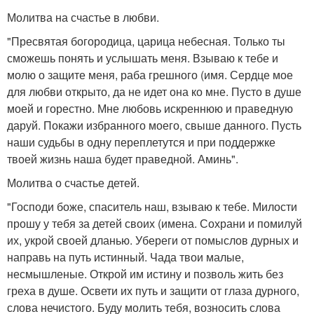
Молитва на счастье в любви.
"Пресвятая богородица, царица небесная. Только ты
сможешь понять и услышать меня. Взываю к тебе и
молю о защите меня, раба грешного (имя. Сердце мое
для любви открыто, да не идет она ко мне. Пусто в душе
моей и горестно. Мне любовь искреннюю и праведную
даруй. Покажи избранного моего, свыше данного. Пусть
наши судьбы в одну переплетутся и при поддержке
твоей жизнь наша будет праведной. Аминь".
Молитва о счастье детей.
"Господи боже, спаситель наш, взываю к тебе. Милости
прошу у тебя за детей своих (имена. Сохрани и помилуй
их, укрой своей дланью. Убереги от помыслов дурных и
направь на путь истинный. Чада твои малые,
несмышленые. Открой им истину и позволь жить без
греха в душе. Освети их путь и защити от глаза дурного,
слова нечистого. Буду молить тебя, возносить слова