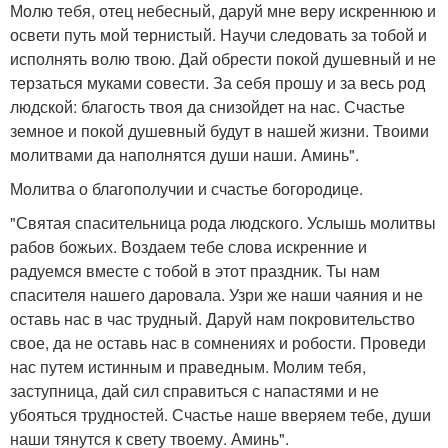
Молю тебя, отец небесный, даруй мне веру искреннюю и
освети путь мой тернистый. Научи следовать за тобой и
исполнять волю твою. Дай обрести покой душевный и не
терзаться муками совести. За себя прошу и за весь род
людской: благость твоя да снизойдет на нас. Счастье
земное и покой душевный будут в нашей жизни. Твоими
молитвами да наполнятся души наши. Аминь".
Молитва о благополучии и счастье богородице.
"Святая спасительница рода людского. Услышь молитвы
рабов божьих. Воздаем тебе слова искренние и
радуемся вместе с тобой в этот праздник. Ты нам
спасителя нашего даровала. Узри же наши чаяния и не
оставь нас в час трудный. Даруй нам покровительство
свое, да не оставь нас в сомнениях и робости. Проведи
нас путем истинным и праведным. Молим тебя,
заступница, дай сил справиться с напастями и не
убояться трудностей. Счастье наше вверяем тебе, души
наши тянутся к свету твоему. Аминь".