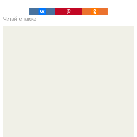
Читайте также
Все про мужчин. Горькая правда о мужчинах.
Зумеры все чаще приходят на собеседования не одни, а