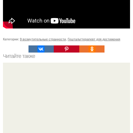
Категории:
9 возмутительные странности
,
Гештальттерапевт для достижения
Читайте также
Игры для влюбленных пар на расстоянии. Топ 7 идей
для свидания на расстоянии