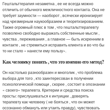
Гештальттерапия незаметна , ее не всегда можно
отличить от обычного межличностного контакта. Она не
требует заумности — наоборот , всячески иронизирует
над чрезмерным наукообразием и теоретизированием.
Также огромный плюс в том , что гештальттерапевту
позволено свободно выражать собственные мысли ,
чувства , переживания , а главное — быть искренним в
контакте , не стремиться исправить клиента и во что бы
то ни стало « нанести ему пользу».
Как человеку понять , что это именно его метод?
Он настолько разнообразен и многолик , что проблема
выбора для того , кто заинтересован в получении
психологической помощи , скорее , состоит в опознании
« своего» терапевта. Критерии и средства поиска
просты: прислушиваться к интуиции , доверять
терапевту как человеку ( не бояться , что он может
осознанно обмануть или утаить правду), чувствовать