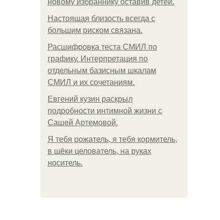
новому избраннику оставив детей.
Hacтоящая близость всегда с
большим риском связана.
Расшифровка теста СМИЛ по
графику. Интерпретация по
отдельным базисным шкалам
СМИЛ и их сочетаниям.
Евгений кузин раскрыл
подробности интимной жизни с
Сашей Артемовой.
Я тебя рожатель, я тебя кормитель,
в щёки целователь, на руках
носитель.