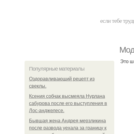
если тебе труд
Мод
Это ш
Популярные материалы
Оздоравливающий рецепт из
свеклы.
Ксения собчак высмеяла Нурлана
сабурова после его выступления в
Лос-анджелесе.
Бывшая жена Андрея мерзликина
после развода уехала за границу к