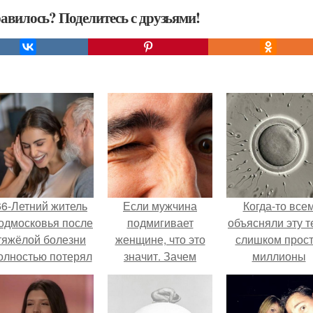
авилось? Поделитесь с друзьями!
66-Летний житель
Если мужчина
Когда-то все
одмосковья после
подмигивает
объясняли эту т
тяжёлой болезни
женщине, что это
слишком прост
олностью потерял
значит. Зачем
миллионы
потенцию, но
мужчина мне
сперматозоид
решил
подмигнул?
бегут к цели, 
восстановить
побеждает сам