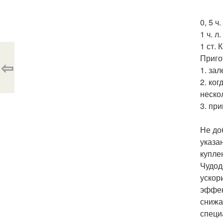
0, 5 ч
1 ч. л
1 ст. 
Приго
⇦
1. за
2. ко
неско
3. пр
Не до
указа
купле
Чудод
ускор
эффек
снижа
специ