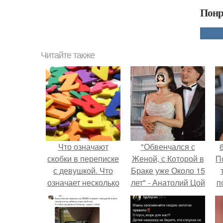
Понр
Читайте также
Что означают
"Обвенчался с
скобки в переписке
Женой, с Которой в
П
с девушкой. Что
Браке уже Около 15
означает несколько
лет" - Анатолий Цой
п
полукруглых
удивил
скобочек в конце
поклонников
предложения?
"тайной свадьбой".