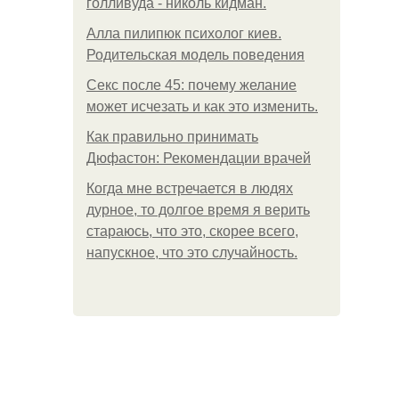
голливуда - николь кидман.
Алла пилипюк психолог киев.
Родительская модель поведения
Секс после 45: почему желание
может исчезать и как это изменить.
Как правильно принимать
Дюфастон: Рекомендации врачей
Когда мне встречается в людях
дурное, то долгое время я верить
стараюсь, что это, скорее всего,
напускное, что это случайность.