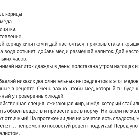
. л. корицы.
. мёда.
Кипятка.
товление.
лей корицу кипятком и дай настояться, прикрыв стакан крышк
гда вода остынет, добавь мёд и размешай напиток. Дай наст
льких часов.
инимай напиток дважды в день: полстакана утром натощак и
бавляй никаких дополнительных ингредиентов в этот медов
нные в рецепте. Очень важно, чтобы мёд, который ты будеш
нный у проверенных людей.
ейственная специя, сжигающая жир, и мёд, который стабили
ить обмен веществ и привести вес в норму. Ни капли не жал
т отличный! На протяжении дня не хочется есть сладости, ж
ется … непременно посоветуй рецепт подругам! Перед упо
алистом.