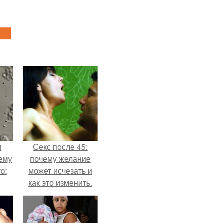
м
Секс после 45:
ему
почему желание
о:
может исчезать и
как это изменить.
ов
а
ый