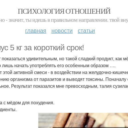
ПСИХОЛОГИЯ ОТНОШЕНИЙ
но - значит, ты идешь в правильном направлении. твой вн
главная
новости
статьи
с 5 кг за короткий срок!
 показаться удивительным, но такой сладкий продукт, как м
 лишь начать употреблять его особенным образом ….
т этой активной смеси - в воздействии на желудочно-кишеч
нию организма от паразитов и выводят токсины. Поначалу о
ьное. Результат показался мне превосходным, талия сузила
а с мёдом для похудения.
диенты.