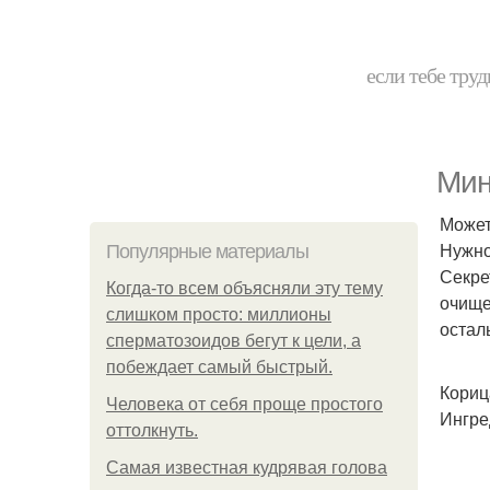
если тебе труд
Мину
Может
Нужно
Популярные материалы
Секре
Когда-то всем объясняли эту тему
очище
слишком просто: миллионы
остал
сперматозоидов бегут к цели, а
побеждает самый быстрый.
Кориц
Человека от себя проще простого
Ингре
оттолкнуть.
Самая известная кудрявая голова