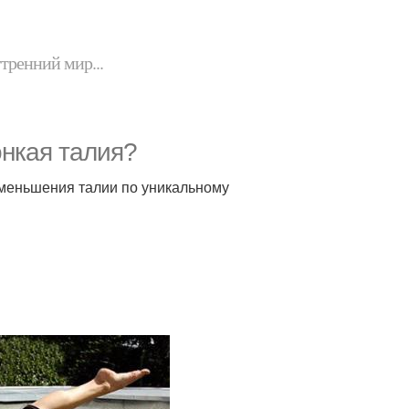
утренний мир...
онкая талия?
уменьшения талии по уникальному