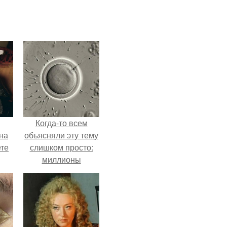
Когда-то всем
на
объясняли эту тему
ете
слишком просто:
миллионы
сперматозоидов
бегут к цели, а
побеждает самый
быстрый.