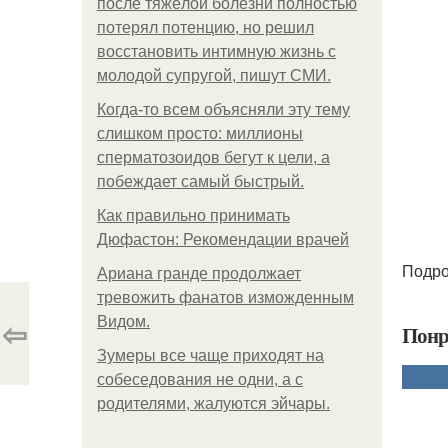
после тяжёлой болезни полностью
потерял потенцию, но решил
восстановить интимную жизнь с
молодой супругой, пишут СМИ.
Когда-то всем объясняли эту тему
слишком просто: миллионы
сперматозоидов бегут к цели, а
побеждает самый быстрый.
Как правильно принимать
Дюфастон: Рекомендации врачей
Подроб
Ариана гранде продолжает
тревожить фанатов изможденным
⇦
Видом.
Понр
Зумеры все чаще приходят на
собеседования не одни, а с
родителями, жалуются эйчары.