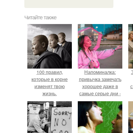
Читайте также
100 правил,
Напоминалка:
которые в корне
привычка замечать
изменят твою
хорошее даже в
с
жизнь.
самые серые дни -
это не очередная
сказка из книг по
ж
саморазвитию.