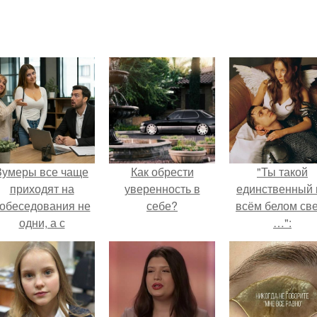
Зумеры все чаще
Как обрести
"Ты такой
приходят на
уверенность в
единственный 
обеседования не
себе?
всём белом св
одни, а с
…":
родителями,
алуются эйчары.